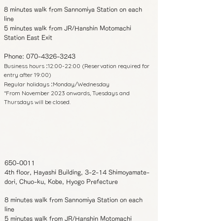
8 minutes walk from Sannomiya Station on each
line
5 minutes walk from JR/Hanshin Motomachi
Station East Exit
Phone:
070-4326-3243
Business hours
12:00-22:00 (Reservation required for
:
entry after 19:00)
Regular holidays
Monday/Wednesday
:
*From November 2023 onwards, Tuesdays and
Thursdays will be closed.
650-0011
4th floor, Hayashi Building, 3-2-14 Shimoyamate-
dori, Chuo-ku, Kobe, Hyogo Prefecture
8 minutes walk from Sannomiya Station on each
line
5 minutes walk from JR/Hanshin Motomachi