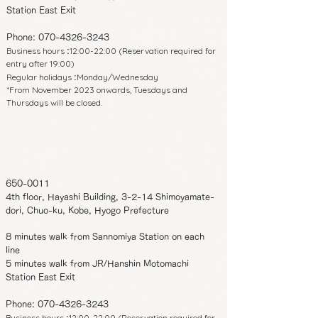
Station East Exit
Phone:
070-4326-3243
Business hours
12:00-22:00 (Reservation required for
:
entry after 19:00)
Regular holidays
Monday/Wednesday
:
*From November 2023 onwards, Tuesdays and
Thursdays will be closed.
650-0011
4th floor, Hayashi Building, 3-2-14 Shimoyamate-
dori, Chuo-ku, Kobe, Hyogo Prefecture
8 minutes walk from Sannomiya Station on each
line
5 minutes walk from JR/Hanshin Motomachi
Station East Exit
Phone:
070-4326-3243
Business hours
12:00-22:00 (Reservation required for
: