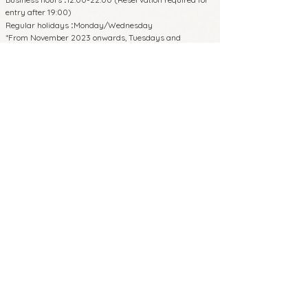
entry after 19:00)
Regular holidays
Monday/Wednesday
:
*From November 2023 onwards, Tuesdays and
Thursdays will be closed.
650-0011
4th floor, Hayashi Building, 3-2-14
Shimoyamate-dori, Chuo-ku, Kobe,
Hyogo Prefecture
8 minutes walk from Sannomiya Station
on each line
5 minutes walk from JR/Hanshin
Motomachi Station East Exit
Phone:
070-4326-3243
Business hours
12:00-22:00 (Reservation
:
required for entry after 19:00)
Regular holidays
Monday/Wednesday
:
*From November 2023 onwards, Tuesdays
and Thursdays will be closed.