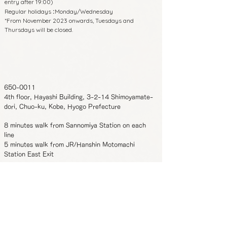
entry after 19:00)
Regular holidays
Monday/Wednesday
:
*From November 2023 onwards, Tuesdays and
Thursdays will be closed.
650-0011
4th floor, Hayashi Building, 3-2-14 Shimoyamate-
dori, Chuo-ku, Kobe, Hyogo Prefecture
8 minutes walk from Sannomiya Station on each
line
5 minutes walk from JR/Hanshin Motomachi
Station East Exit
Phone:
070-4326-3243
Business hours
12:00-22:00 (Reservation required for
:
entry after 19:00)
Regular holidays
Monday/Wednesday
:
*From November 2023 onwards, Tuesdays and
Thursdays will be closed.