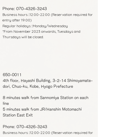
Phone:
070-4326-3243
Business hours
12:00-22:00 (Reservation required for
:
entry after 19:00)
Regular holidays
Monday/Wednesday
:
*From November 2023 onwards, Tuesdays and
Thursdays will be closed.
650-0011
4th floor, Hayashi Building, 3-2-14 Shimoyamate-
dori, Chuo-ku, Kobe, Hyogo Prefecture
8 minutes walk from Sannomiya Station on each
line
5 minutes walk from JR/Hanshin Motomachi
Station East Exit
Phone:
070-4326-3243
Business hours
12:00-22:00 (Reservation required for
: