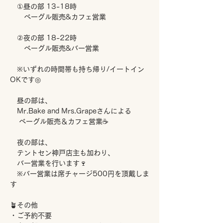
　①昼の部 13-18時 
　　ベーグル販売&カフェ営業
　②夜の部 18-22時 
　　ベーグル販売&バー営業
　※いずれの時間帯も持ち帰り/イートイン
OKです◎
　昼の部は、
　Mr.Bake and Mrs.Grapeさんによる
 　ベーグル販売＆カフェ営業☕
　夜の部は、
　テントセン神戸店主も加わり、
　バー営業を行います🍷
　※バー営業は席チャージ500円を頂戴しま
す
🪴その他
・ご予約不要