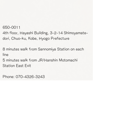
650-0011
4th floor, Hayashi Building, 3-2-14 Shimoyamate-
dori, Chuo-ku, Kobe, Hyogo Prefecture
8 minutes walk from Sannomiya Station on each
line
5 minutes walk from JR/Hanshin Motomachi
Station East Exit
Phone:
070-4326-3243
Business hours
12:00-22:00 (Reservation required for
:
entry after 19:00)
Regular holidays
Monday/Wednesday
:
*From November 2023 onwards, Tuesdays and
Thursdays will be closed.