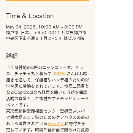
Time & Location
May 04, 2026, 10:00 AM – 3:00 PM
神戸市, 日本、〒650-0011 兵庫県神戸市
中央区下山手通３丁目２−１４ 林ビル 4階
詳細
下半身付随の3匹のニャンコ☆三太、チョ
ロ、チャチャ丸と暮らす 
星野桂
 さんはお絵
描きを通して、保護猫やハンデ猫のための寄
付や周知活動をされています。今回二回目と
なるCopiCopi会も経費を除いた収益を保護
活動の資金として寄付をするチャリティーイ
ベントです。
東京都動物愛護相談センター登録団メンバー
で傷病猫シニア猫のためのケアハウスめめの
おうち運営されている
tekoさん
に寄付を予
定しています。時間や経済面で限られた資源