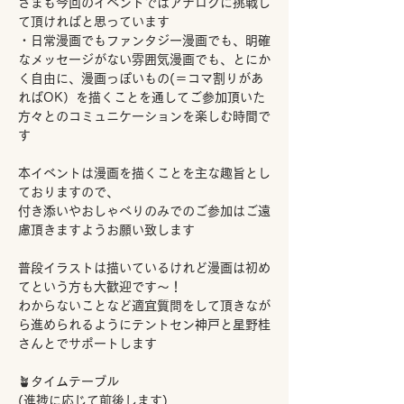
さまも今回のイベントではアナログに挑戦し
て頂ければと思っています
・日常漫画でもファンタジー漫画でも、明確
なメッセージがない雰囲気漫画でも、とにか
く自由に、漫画っぽいもの(＝コマ割りがあ
ればOK）を描くことを通してご参加頂いた
方々とのコミュニケーションを楽しむ時間で
す
本イベントは漫画を描くことを主な趣旨とし
ておりますので、
付き添いやおしゃべりのみでのご参加はご遠
慮頂きますようお願い致します
普段イラストは描いているけれど漫画は初め
てという方も大歓迎です～！
わからないことなど適宜質問をして頂きなが
ら進められるようにテントセン神戸と星野桂
さんとでサポートします
🪴タイムテーブル　
(進捗に応じて前後します)