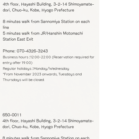
4th floor, Hayashi Building, 3-2-14 Shimoyamate-
dori, Chuo-ku, Kobe, Hyogo Prefecture
8 minutes walk from Sannomiya Station on each
line
5 minutes walk from JR/Hanshin Motomachi
Station East Exit
Phone:
070-4326-3243
Business hours
12:00-22:00 (Reservation required for
:
entry after 19:00)
Regular holidays
Monday/Wednesday
:
*From November 2023 onwards, Tuesdays and
Thursdays will be closed.
650-0011
4th floor, Hayashi Building, 3-2-14 Shimoyamate-
dori, Chuo-ku, Kobe, Hyogo Prefecture
8 minutes walk from Sannomiya Station on each