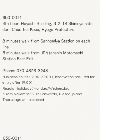
650-0011
4th floor, Hayashi Building, 3-2-14 Shimoyamate-
dori, Chuo-ku, Kobe, Hyogo Prefecture
8 minutes walk from Sannomiya Station on each
line
5 minutes walk from JR/Hanshin Motomachi
Station East Exit
Phone:
070-4326-3243
Business hours
12:00-22:00 (Reservation required for
:
entry after 19:00)
Regular holidays
Monday/Wednesday
:
*From November 2023 onwards, Tuesdays and
Thursdays will be closed.
650-0011