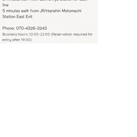
line
5 minutes walk from JR/Hanshin Motomachi
Station East Exit
Phone:
070-4326-3243
Business hours
12:00-22:00 (Reservation required for
:
entry after 19:00)
Regular holidays
Monday/Wednesday
:
*From November 2023 onwards, Tuesdays and
Thursdays will be closed.
650-0011
4th floor, Hayashi Building, 3-2-14
Shimoyamate-dori, Chuo-ku, Kobe,
Hyogo Prefecture
8 minutes walk from Sannomiya Station
on each line
5 minutes walk from JR/Hanshin
Motomachi Station East Exit
Phone:
070-4326-3243