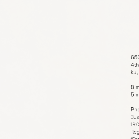
65
4th
ku,
8 m
5 m
Ph
Bus
19:
Reg