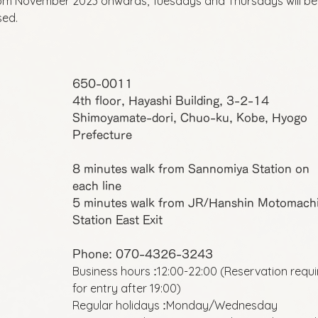
om November 2023 onwards, Tuesdays and Thursdays will be
sed.
650-0011
4th floor, Hayashi Building, 3-2-14
Shimoyamate-dori, Chuo-ku, Kobe, Hyogo
Prefecture
8 minutes walk from Sannomiya Station on
each line
5 minutes walk from JR/Hanshin Motomach
Station East Exit
Phone: 070-4326-3243
Business hours
12:00-22:00 (Reservation requ
:
for entry after 19:00)
Regular holidays
Monday/Wednesday
: