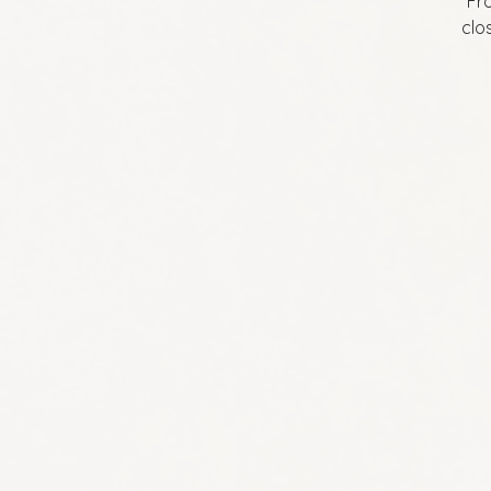
*Fr
clo