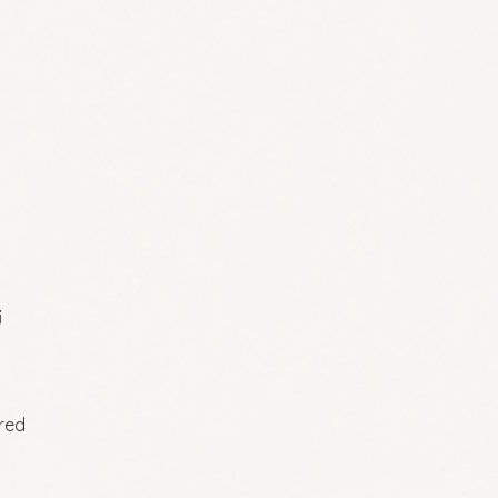
i
ired