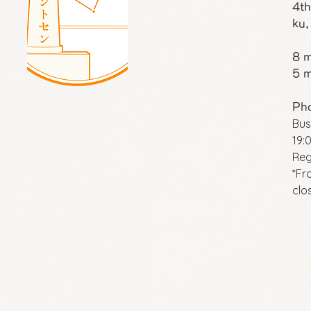
4th
ku,
8 m
5 m
Ph
Bus
19:
Reg
*Fr
clo