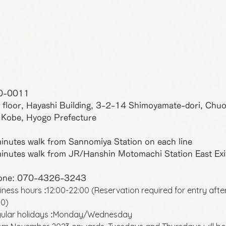
0-0011
 floor, Hayashi Building, 3-2-14 Shimoyamate-dori, Chu
 Kobe, Hyogo Prefecture
inutes walk from Sannomiya Station on each line
inutes walk from JR/Hanshin Motomachi Station East Exi
one: 070-4326-3243
iness hours
12:00-22:00 (Reservation required for entry afte
:
00)
ular holidays
Monday/Wednesday
: