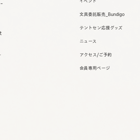
イベント
o-
文具委託販売_Bundigo
テントセン応援グッズ
t
ニュース
アクセス/ご予約
r
会員専用ページ