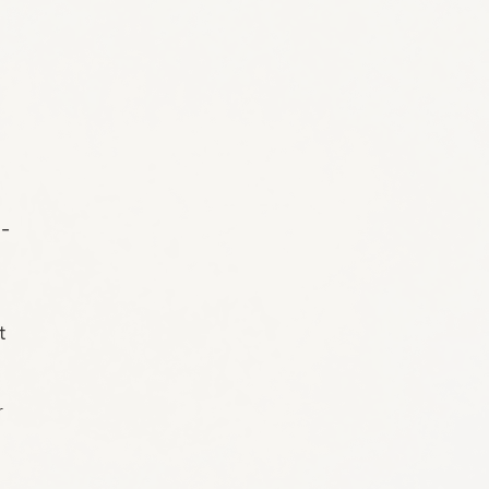
o-
t
r