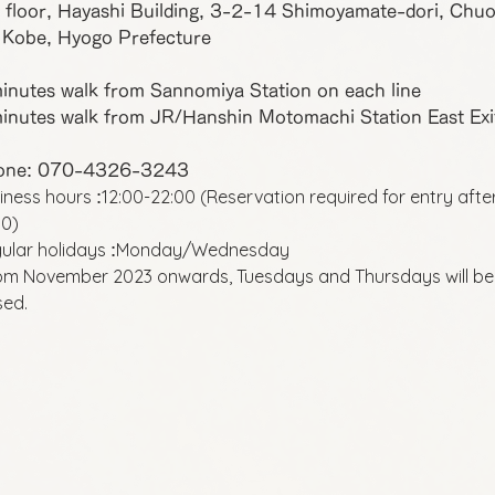
 floor, Hayashi Building, 3-2-14 Shimoyamate-dori, Chu
 Kobe, Hyogo Prefecture
inutes walk from Sannomiya Station on each line
inutes walk from JR/Hanshin Motomachi Station East Exi
one: 070-4326-3243
iness hours
12:00-22:00 (Reservation required for entry afte
:
00)
ular holidays
Monday/Wednesday
:
om November 2023 onwards, Tuesdays and Thursdays will be
sed.