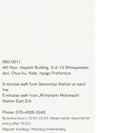
650-0011
4th floor, Hayashi Building, 3-2-14 Shimoyamate-
dori, Chuo-ku, Kobe, Hyogo Prefecture
8 minutes walk from Sannomiya Station on each
line
5 minutes walk from JR/Hanshin Motomachi
Station East Exit
Phone:
070-4326-3243
Business hours
12:00-22:00 (Reservation required for
:
entry after 19:00)
Regular holidays
Monday/Wednesday
: