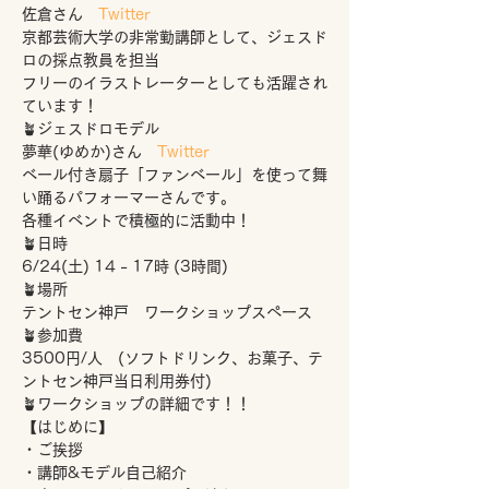
佐倉さん　
Twitter
京都芸術大学の非常勤講師として、ジェスド
ロの採点教員を担当
フリーのイラストレーターとしても活躍され
ています！
🪴ジェスドロモデル
夢華(ゆめか)さん　
Twitter
ベール付き扇子「ファンベール」を使って舞
い踊るパフォーマーさんです。
各種イベントで積極的に活動中！
🪴日時
6/24(土) 14 - 17時 (3時間)
🪴場所
テントセン神戸　ワークショップスペース
🪴参加費
3500円/人　(ソフトドリンク、お菓子、テ
ントセン神戸当日利用券付)
🪴ワークショップの詳細です！！
【はじめに】
・ご挨拶 
・講師&モデル自己紹介 