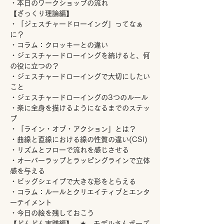
・本日のワークショップの流れ  
【ざっくり理論編】 
・「ジェスチャードローイング」ってなぁ
に？ 
・コラム：クロッキーとの違い 
・ジェスチャードローイングを続けると、何
の役に立つの？ 
・ジェスチャードローイングで大切にしたい
こと
・ジェスチャードローイングの3つのルール 
・楽に全身を描けるようになるまでのステッ
プ
・「ライン・オブ・アクション」とは？ 
・曲線と直線における線の性質の違い(CSI) 
・リズムとフローで流れを感じさせる 
・オーバーラップとラッピングラインで立体
感を与える 
・ビッグシェイプで大きな形をとらえる 
・コラム：ルールとクリエイティブとエンタ
ーテイメント 
・今日の絵を残しておこう  
【どんどん実践編】　★…モデルさんポーズ