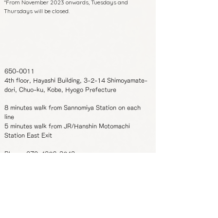
*From November 2023 onwards, Tuesdays and
Thursdays will be closed.
650-0011
4th floor, Hayashi Building, 3-2-14 Shimoyamate-
dori, Chuo-ku, Kobe, Hyogo Prefecture
8 minutes walk from Sannomiya Station on each
line
5 minutes walk from JR/Hanshin Motomachi
Station East Exit
Phone:
070-4326-3243
Business hours
12:00-22:00 (Reservation required for
:
entry after 19:00)
Regular holidays
Monday/Wednesday
:
*From November 2023 onwards, Tuesdays and
Thursdays will be closed.