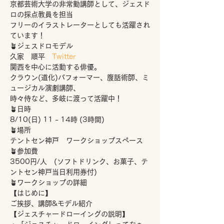
京都芸術大学の非常勤講師として、ジェスド
ロの採点教員を担当
フリーのイラストレーターとしても活躍され
ています！
🪴ジェスドロモデル
久家　順平　
Twitter
関西を中心に活動する俳優。
クラウン(道化)パフォーマー、腹話術師、ミ
ュージカル演劇講師、
時々侍など、多岐に渡って活躍中！
🪴日時
8/10(日) 11 - 14時 (3時間)
🪴場所
テントセン神戸　ワークショップスペース
🪴参加費
3500円/人　(ソフトドリンク、お菓子、テ
ントセン神戸当日利用券付)
🪴ワークショップの詳細
【はじめに】 
ご挨拶、講師&モデル紹介
【ジェスチャードローイングの説明】