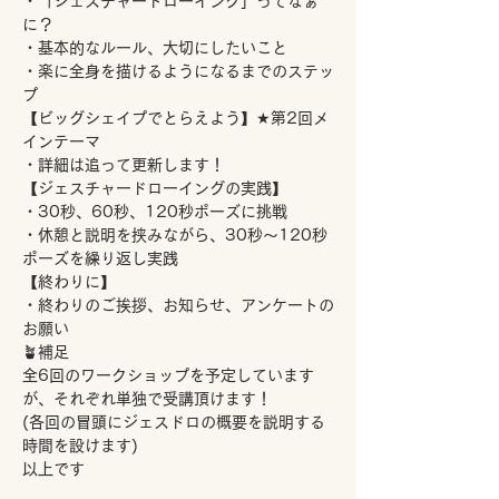
・「ジェスチャードローイング」ってなぁ
に？
・基本的なルール、大切にしたいこと
・楽に全身を描けるようになるまでのステッ
プ
【ビッグシェイプでとらえよう】★第2回メ
インテーマ
・詳細は追って更新します！
【ジェスチャードローイングの実践】
・30秒、60秒、120秒ポーズに挑戦
・休憩と説明を挟みながら、30秒〜120秒
ポーズを繰り返し実践
【終わりに】
・終わりのご挨拶、お知らせ、アンケートの
お願い
🪴補足
全6回のワークショップを予定しています
が、それぞれ単独で受講頂けます！
(各回の冒頭にジェスドロの概要を説明する
時間を設けます)
以上です