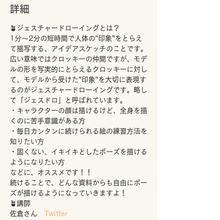
詳細
🪴ジェスチャードローイングとは？
1分～2分の短時間で人体の"印象"をとらえ
て描写する、アイデアスケッチのことです。
広い意味ではクロッキーの仲間ですが、モデ
ルの形を写実的にとらえるクロッキーに対し
て、モデルから受けた"印象"を大切に表現す
るのがジェスチャードローイングです。略し
て「ジェスドロ」と呼ばれています。
・キャラクターの顔は描けるけど、全身を描
くのに苦手意識がある方
・毎日カンタンに続けられる絵の練習方法を
知りたい方
・固くない、イキイキとしたポーズを描ける
ようになりたい方
などに、オススメです！！
続けることで、どんな資料からも自由にポー
ズが描けるようになっていきますよ！
🪴講師
佐倉さん　
Twitter