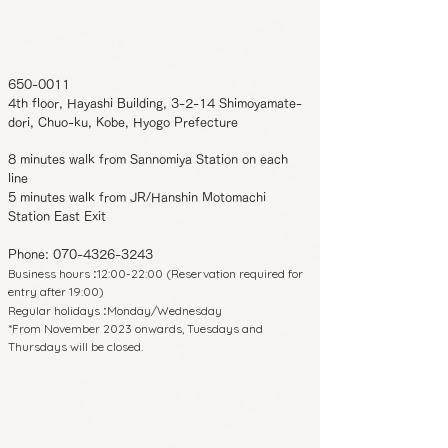
650-0011
4th floor, Hayashi Building, 3-2-14 Shimoyamate-
dori, Chuo-ku, Kobe, Hyogo Prefecture
8 minutes walk from Sannomiya Station on each
line
5 minutes walk from JR/Hanshin Motomachi
Station East Exit
Phone:
070-4326-3243
Business hours
12:00-22:00 (Reservation required for
:
entry after 19:00)
Regular holidays
Monday/Wednesday
:
*From November 2023 onwards, Tuesdays and
Thursdays will be closed.