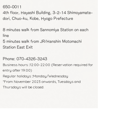
650-0011
4th floor, Hayashi Building, 3-2-14 Shimoyamate-
dori, Chuo-ku, Kobe, Hyogo Prefecture
8 minutes walk from Sannomiya Station on each
line
5 minutes walk from JR/Hanshin Motomachi
Station East Exit
Phone:
070-4326-3243
Business hours
12:00-22:00 (Reservation required for
:
entry after 19:00)
Regular holidays
Monday/Wednesday
:
*From November 2023 onwards, Tuesdays and
Thursdays will be closed.
650-0011
4th floor, Hayashi Building, 3-2-14 Shimoyamate-
dori, Chuo-ku, Kobe, Hyogo Prefecture