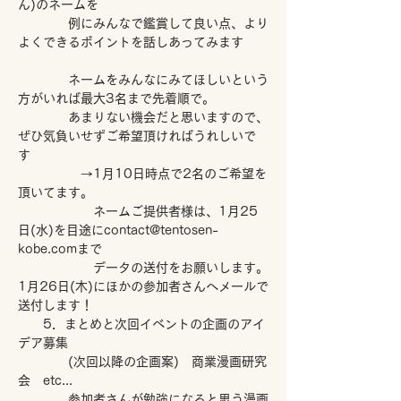
ん)のネームを
　　　　例にみんなで鑑賞して良い点、より
よくできるポイントを話しあってみます 
　　　　ネームをみんなにみてほしいという
方がいれば最大3名まで先着順で。
　　　　あまりない機会だと思いますので、
ぜひ気負いせずご希望頂ければうれしいで
す 　
　　　　　→1月10日時点で2名のご希望を
頂いてます。
　　　　　　ネームご提供者様は、1月25
日(水)を目途にcontact@tentosen-
kobe.comまで
　　　　　　データの送付をお願いします。
1月26日(木)にほかの参加者さんへメールで
送付します！
　　5．まとめと次回イベントの企画のアイ
デア募集 　　
　　　　(次回以降の企画案)　商業漫画研究
会　etc... 　　　
　　　　参加者さんが勉強になると思う漫画