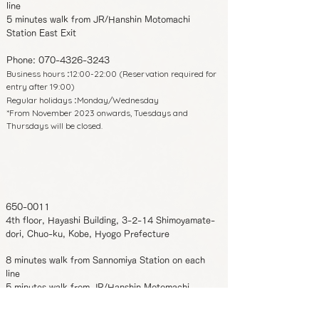
line
5 minutes walk from JR/Hanshin Motomachi
Station East Exit
Phone:
070-4326-3243
Business hours
12:00-22:00 (Reservation required for
:
entry after 19:00)
Regular holidays
Monday/Wednesday
:
*From November 2023 onwards, Tuesdays and
Thursdays will be closed.
650-0011
4th floor, Hayashi Building, 3-2-14 Shimoyamate-
dori, Chuo-ku, Kobe, Hyogo Prefecture
8 minutes walk from Sannomiya Station on each
line
5 minutes walk from JR/Hanshin Motomachi
Station East Exit