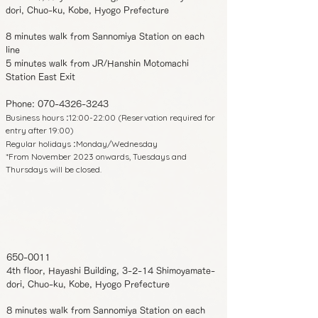
dori, Chuo-ku, Kobe, Hyogo Prefecture
8 minutes walk from Sannomiya Station on each
line
5 minutes walk from JR/Hanshin Motomachi
Station East Exit
Phone:
070-4326-3243
Business hours
12:00-22:00 (Reservation required for
:
entry after 19:00)
Regular holidays
Monday/Wednesday
:
*From November 2023 onwards, Tuesdays and
Thursdays will be closed.
650-0011
4th floor, Hayashi Building, 3-2-14 Shimoyamate-
dori, Chuo-ku, Kobe, Hyogo Prefecture
8 minutes walk from Sannomiya Station on each