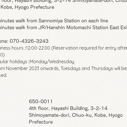
 floor, Hayashi Building, 3-2-14 Shimoyamate-dori, Chu
 Kobe, Hyogo Prefecture
inutes walk from Sannomiya Station on each line
inutes walk from JR/Hanshin Motomachi Station East Exi
one: 070-4326-3243
iness hours
12:00-22:00 (Reservation required for entry afte
:
00)
ular holidays
Monday/Wednesday
:
om November 2023 onwards, Tuesdays and Thursdays will be
sed.
650-0011
4th floor, Hayashi Building, 3-2-14
Shimoyamate-dori, Chuo-ku, Kobe, Hyogo
Prefecture