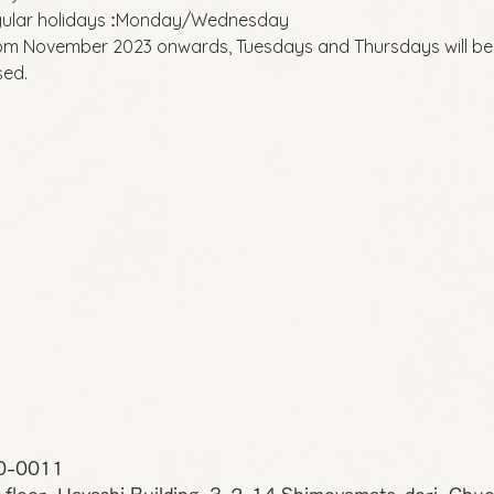
ular holidays
Monday/Wednesday
:
om November 2023 onwards, Tuesdays and Thursdays will be
sed.
0-0011