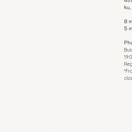
4th
ku,
8 m
5 m
Ph
Bus
19:
Reg
*Fr
clo