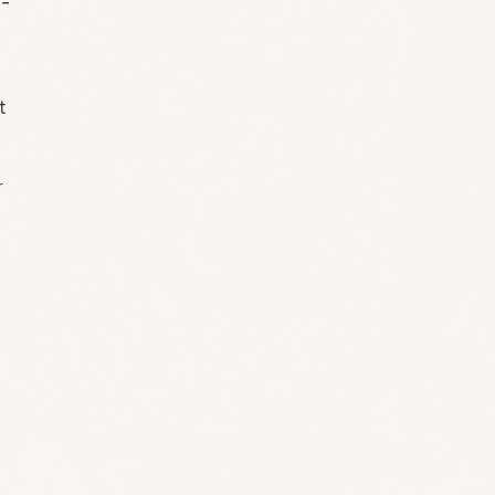
o-
t
r