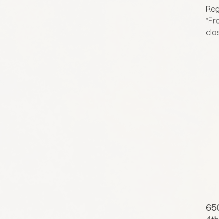
Reg
*Fr
clo
65