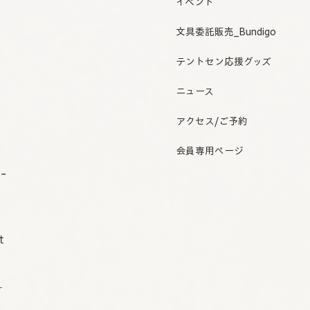
イベント
文具委託販売_Bundigo
テントセン応援グッズ
ニュース
アクセス/ご予約
会員専用ページ
o-
t
r