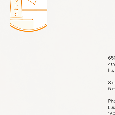
65
4th
ku,
8 m
5 m
Ph
Bus
19: