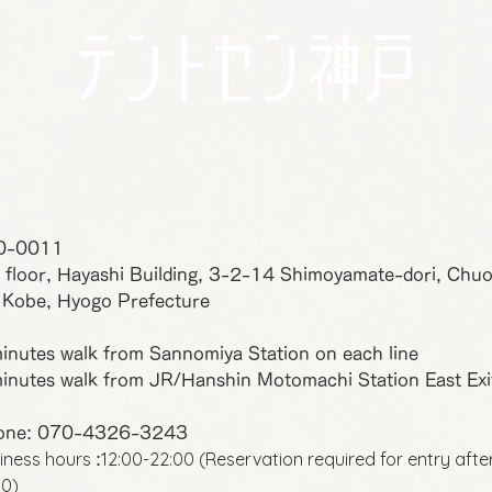
0-0011
 floor, Hayashi Building, 3-2-14 Shimoyamate-dori, Chu
 Kobe, Hyogo Prefecture
inutes walk from Sannomiya Station on each line
inutes walk from JR/Hanshin Motomachi Station East Exi
one: 070-4326-3243
iness hours
12:00-22:00 (Reservation required for entry afte
:
00)