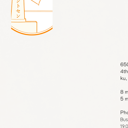
65
4th
ku,
8 m
5 m
Ph
Bus
19: