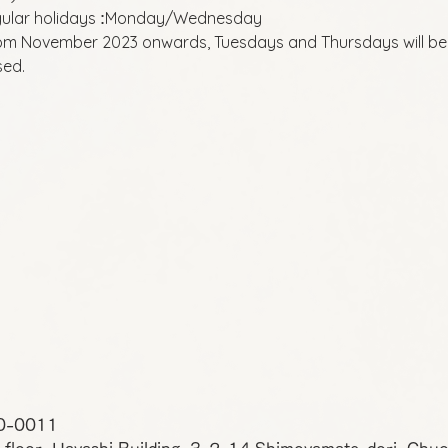
ular holidays
Monday/Wednesday
:
om November 2023 onwards, Tuesdays and Thursdays will be
sed.
0-0011