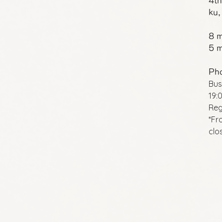
4th
ku,
8 m
5 m
Ph
Bus
19:
Reg
*Fr
clo