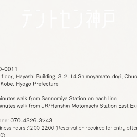
0-0011
 floor, Hayashi Building, 3-2-14 Shimoyamate-dori, Chu
 Kobe, Hyogo Prefecture
inutes walk from Sannomiya Station on each line
inutes walk from JR/Hanshin Motomachi Station East Exi
one: 070-4326-3243
iness hours
12:00-22:00 (Reservation required for entry afte
:
00)