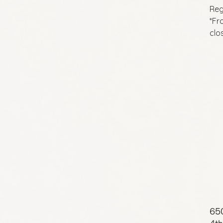
Reg
*Fr
clo
65