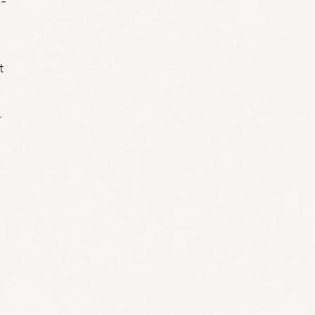
o-
t
r