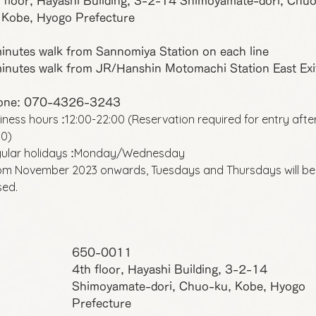
 floor, Hayashi Building, 3-2-14 Shimoyamate-dori, Chu
 Kobe, Hyogo Prefecture
inutes walk from Sannomiya Station on each line
inutes walk from JR/Hanshin Motomachi Station East Exi
one: 070-4326-3243
iness hours
12:00-22:00 (Reservation required for entry afte
:
00)
ular holidays
Monday/Wednesday
:
om November 2023 onwards, Tuesdays and Thursdays will be
sed.
650-0011
4th floor, Hayashi Building, 3-2-14
Shimoyamate-dori, Chuo-ku, Kobe, Hyogo
Prefecture