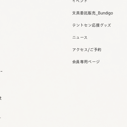
イベント
文具委託販売_Bundigo
テントセン応援グッズ
ニュース
アクセス/ご予約
会員専用ページ
o-
t
r