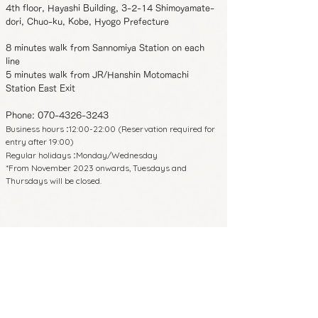
4th floor, Hayashi Building, 3-2-14 Shimoyamate-
dori, Chuo-ku, Kobe, Hyogo Prefecture
8 minutes walk from Sannomiya Station on each
line
5 minutes walk from JR/Hanshin Motomachi
Station East Exit
Phone:
070-4326-3243
Business hours
12:00-22:00 (Reservation required for
:
entry after 19:00)
Regular holidays
Monday/Wednesday
:
*From November 2023 onwards, Tuesdays and
Thursdays will be closed.
650-0011
4th floor, Hayashi Building, 3-2-14
Shimoyamate-dori, Chuo-ku, Kobe,
Hyogo Prefecture
8 minutes walk from Sannomiya Station
on each line