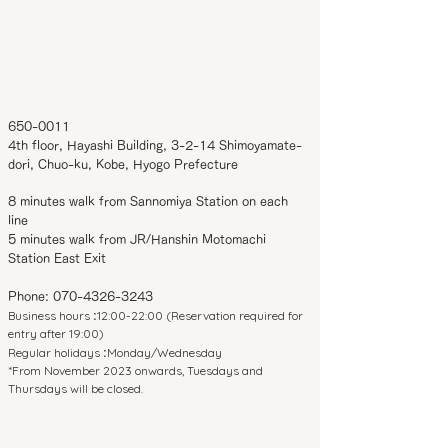
650-0011
4th floor, Hayashi Building, 3-2-14 Shimoyamate-
dori, Chuo-ku, Kobe, Hyogo Prefecture
8 minutes walk from Sannomiya Station on each
line
5 minutes walk from JR/Hanshin Motomachi
Station East Exit
Phone:
070-4326-3243
Business hours
12:00-22:00 (Reservation required for
:
entry after 19:00)
Regular holidays
Monday/Wednesday
:
*From November 2023 onwards, Tuesdays and
Thursdays will be closed.