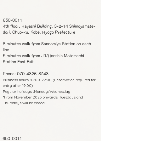
650-0011
4th floor, Hayashi Building, 3-2-14 Shimoyamate-
dori, Chuo-ku, Kobe, Hyogo Prefecture
8 minutes walk from Sannomiya Station on each
line
5 minutes walk from JR/Hanshin Motomachi
Station East Exit
Phone:
070-4326-3243
Business hours
12:00-22:00 (Reservation required for
:
entry after 19:00)
Regular holidays
Monday/Wednesday
:
*From November 2023 onwards, Tuesdays and
Thursdays will be closed.
650-0011