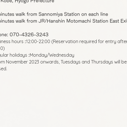
 Kobe, Hyogo Prefecture
inutes walk from Sannomiya Station on each line
inutes walk from JR/Hanshin Motomachi Station East Exi
one: 070-4326-3243
iness hours
12:00-22:00 (Reservation required for entry afte
:
00)
ular holidays
Monday/Wednesday
:
om November 2023 onwards, Tuesdays and Thursdays will be
sed.