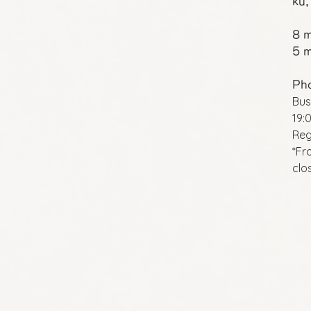
ku,
8 m
5 m
Ph
Bus
19:
Reg
*Fr
clo