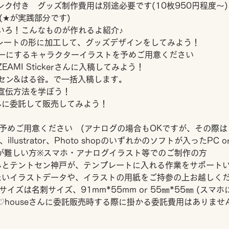
ドリンク付き　グッズ制作費用は別途必要です(10枚950円程度～)
(★が実践部分です)
いろ！こんなものが作れるよ紹介♪
レートの形に加工して、グッズデザインをしてみよう！
ーにするキャラクターイラストを予めご用意ください
AMI Stickerさんに入稿してみよう！
セン&はる谷。で一括入稿します。
の宣伝方法を学ぼう！
eさんに委託して販売してみよう！
予めご用意ください　(アナログの場合もOKですが、その際
AI、illustrator、Photo shopのいずれかのソフトが入ったPC
準備が難しい方※スマホ・アナログイラスト等でのご制作の方
んとテントセン神戸が、テンプレートに入れる作業をサポート
たいイラストデータや、イラストの用紙をご持参の上お越しく
ズは名刺サイズ、91mm*55mm or 55㎜*55㎜ (スマ
♡houseさんに委託販売時する際に掛かる委託費用はありませ