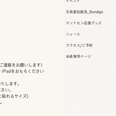
イベント
文具委託販売_Bundigo
テントセン応援グッズ
ニュース
アクセス/ご予約
会員専用ページ
はご連絡をお願いします）
 or iPadをおもちください
いたします。
ださい。
ホに貼れるサイズ)
ん