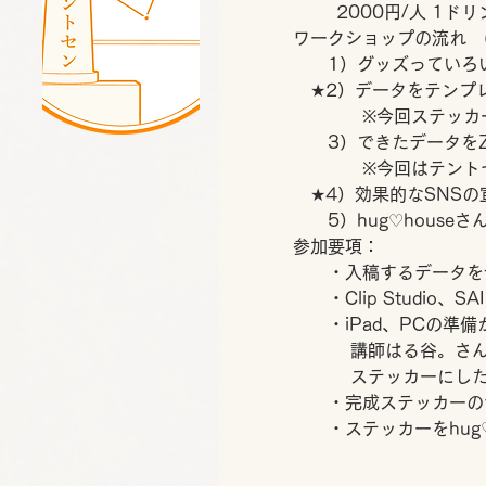
	2000円/人 1
ワークショップの流れ　
　　1）グッズっていろ
　★2）データをテンプ
　　　　※今回ステッカ
　　3）できたデータをZE
　　　　※今回はテント
　★4）効果的なSNS
　　5）hug♡hous
参加要項：
　　・入稿するデータを
　　・Clip Studio、S
　　・iPad、PCの
　　　 講師はる谷。さ
　　　 ステッカーにし
　　・完成ステッカーのサイ
　　・ステッカーをhug