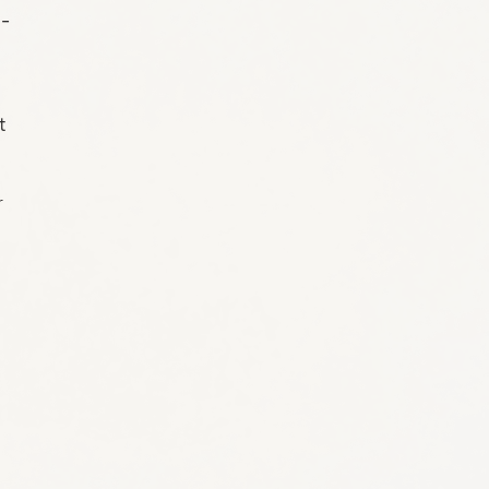
o-
t
r