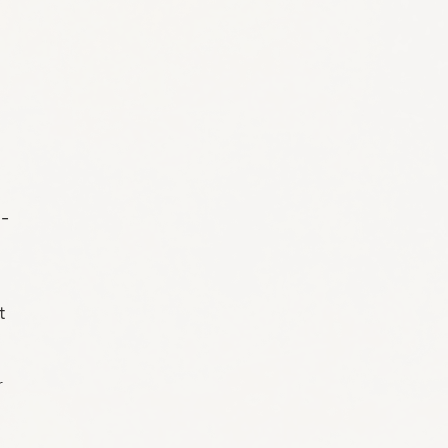
o-
t
r