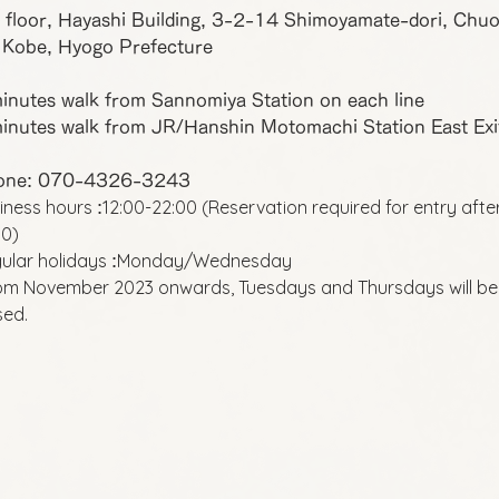
 floor, Hayashi Building, 3-2-14 Shimoyamate-dori, Chu
 Kobe, Hyogo Prefecture
inutes walk from Sannomiya Station on each line
inutes walk from JR/Hanshin Motomachi Station East Exi
one: 070-4326-3243
iness hours
12:00-22:00 (Reservation required for entry afte
:
00)
ular holidays
Monday/Wednesday
:
om November 2023 onwards, Tuesdays and Thursdays will be
sed.