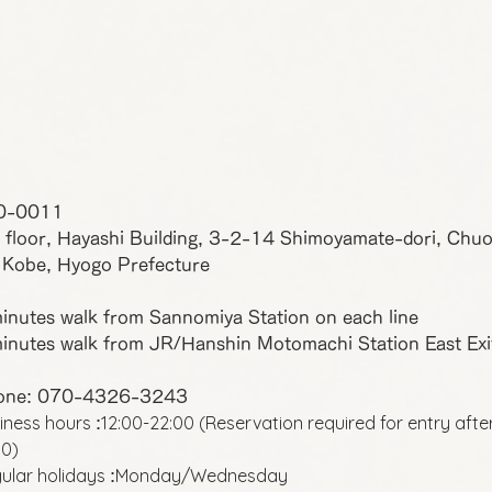
0-0011
 floor, Hayashi Building, 3-2-14 Shimoyamate-dori, Chu
 Kobe, Hyogo Prefecture
inutes walk from Sannomiya Station on each line
inutes walk from JR/Hanshin Motomachi Station East Exi
one: 070-4326-3243
iness hours
12:00-22:00 (Reservation required for entry afte
:
00)
ular holidays
Monday/Wednesday
: