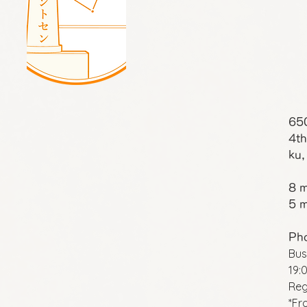
65
4th
ku,
8 m
5 m
Ph
Bus
19:
Reg
*Fr