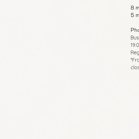
8 m
5 m
Ph
Bus
19:
Reg
*Fr
clo