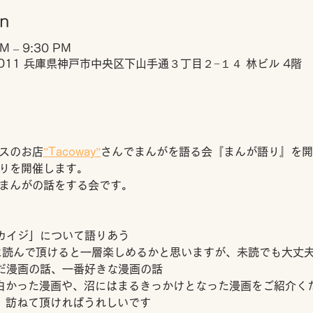
on
PM – 9:30 PM
0011 兵庫県神戸市中央区下山手通３丁目２−１４ 林ビル 4階
スのお店
”Tacoway”
さんでまんがを語る会『まんが語り』を開
りを開催します。
まんがの話をする会です。
カイジ」について語りあう
に読んで頂けると一層楽しめるかと思いますが、未読でも大丈
だ漫画の話、一番好きな漫画の話
面白かった漫画や、沼にはまるきっかけとなった漫画をご紹介く
上、訪ねて頂ければうれしいです