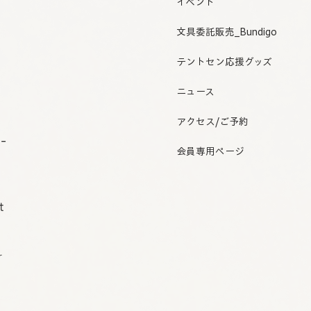
イベント
文具委託販売_Bundigo
テントセン応援グッズ
ニュース
アクセス/ご予約
o-
会員専用ページ
t
r