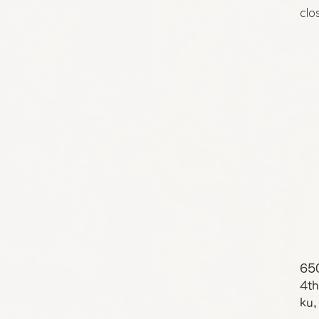
clo
65
4th
ku,