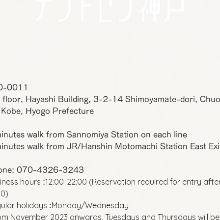
0-0011
 floor, Hayashi Building, 3-2-14 Shimoyamate-dori, Chu
 Kobe, Hyogo Prefecture
inutes walk from Sannomiya Station on each line
inutes walk from JR/Hanshin Motomachi Station East Exi
one: 070-4326-3243
iness hours
12:00-22:00 (Reservation required for entry afte
:
00)
ular holidays
Monday/Wednesday
:
om November 2023 onwards, Tuesdays and Thursdays will be