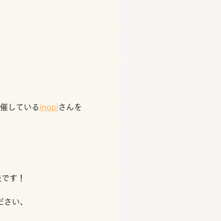
催している
inopi
さんを
夫です！
ださい、