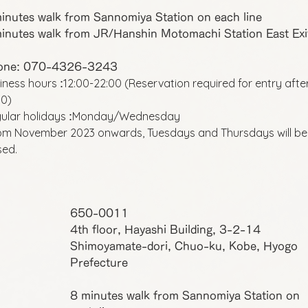
inutes walk from Sannomiya Station on each line
inutes walk from JR/Hanshin Motomachi Station East Exi
one: 070-4326-3243
iness hours
12:00-22:00 (Reservation required for entry afte
:
00)
ular holidays
Monday/Wednesday
:
om November 2023 onwards, Tuesdays and Thursdays will be
sed.
650-0011
4th floor, Hayashi Building, 3-2-14
Shimoyamate-dori, Chuo-ku, Kobe, Hyogo
Prefecture
8 minutes walk from Sannomiya Station on