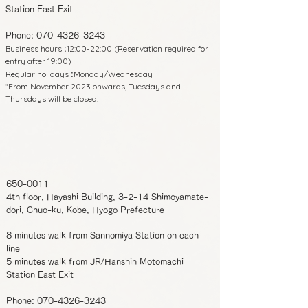
Station East Exit
Phone:
070-4326-3243
Business hours
12:00-22:00 (Reservation required for
:
entry after 19:00)
Regular holidays
Monday/Wednesday
:
*From November 2023 onwards, Tuesdays and
Thursdays will be closed.
650-0011
4th floor, Hayashi Building, 3-2-14 Shimoyamate-
dori, Chuo-ku, Kobe, Hyogo Prefecture
8 minutes walk from Sannomiya Station on each
line
5 minutes walk from JR/Hanshin Motomachi
Station East Exit
Phone:
070-4326-3243