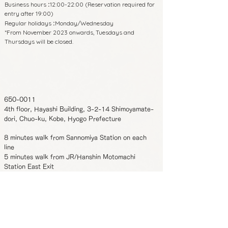
Business hours
12:00-22:00 (Reservation required for
:
entry after 19:00)
Regular holidays
Monday/Wednesday
:
*From November 2023 onwards, Tuesdays and
Thursdays will be closed.
650-0011
4th floor, Hayashi Building, 3-2-14 Shimoyamate-
dori, Chuo-ku, Kobe, Hyogo Prefecture
8 minutes walk from Sannomiya Station on each
line
5 minutes walk from JR/Hanshin Motomachi
Station East Exit
Phone:
070-4326-3243
Business hours
12:00-22:00 (Reservation required for
:
entry after 19:00)
Regular holidays
Monday/Wednesday
:
*From November 2023 onwards, Tuesdays and