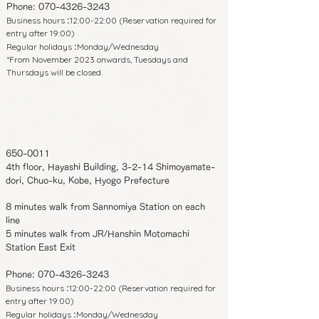
Phone:
070-4326-3243
Business hours
12:00-22:00 (Reservation required for
:
entry after 19:00)
Regular holidays
Monday/Wednesday
:
*From November 2023 onwards, Tuesdays and
Thursdays will be closed.
650-0011
4th floor, Hayashi Building, 3-2-14 Shimoyamate-
dori, Chuo-ku, Kobe, Hyogo Prefecture
8 minutes walk from Sannomiya Station on each
line
5 minutes walk from JR/Hanshin Motomachi
Station East Exit
Phone:
070-4326-3243
Business hours
12:00-22:00 (Reservation required for
:
entry after 19:00)
Regular holidays
Monday/Wednesday
: