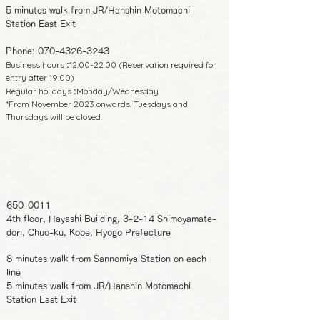
5 minutes walk from JR/Hanshin Motomachi
Station East Exit
Phone:
070-4326-3243
Business hours
12:00-22:00 (Reservation required for
:
entry after 19:00)
Regular holidays
Monday/Wednesday
:
*From November 2023 onwards, Tuesdays and
Thursdays will be closed.
650-0011
4th floor, Hayashi Building, 3-2-14 Shimoyamate-
dori, Chuo-ku, Kobe, Hyogo Prefecture
8 minutes walk from Sannomiya Station on each
line
5 minutes walk from JR/Hanshin Motomachi
Station East Exit