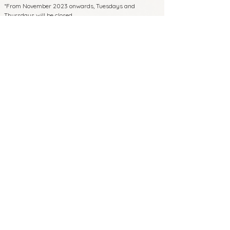
*From November 2023 onwards, Tuesdays and
Thursdays will be closed.
650-0011
4th floor, Hayashi Building, 3-2-14
Shimoyamate-dori, Chuo-ku, Kobe,
Hyogo Prefecture
8 minutes walk from Sannomiya Station
on each line
5 minutes walk from JR/Hanshin
Motomachi Station East Exit
Phone:
070-4326-3243
Business hours
12:00-22:00 (Reservation
:
required for entry after 19:00)
Regular holidays
Monday/Wednesday
:
*From November 2023 onwards, Tuesdays
and Thursdays will be closed.