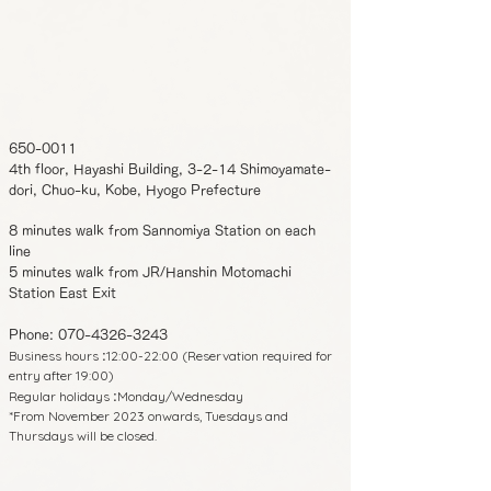
650-0011
4th floor, Hayashi Building, 3-2-14 Shimoyamate-
dori, Chuo-ku, Kobe, Hyogo Prefecture
8 minutes walk from Sannomiya Station on each
line
5 minutes walk from JR/Hanshin Motomachi
Station East Exit
Phone:
070-4326-3243
Business hours
12:00-22:00 (Reservation required for
:
entry after 19:00)
Regular holidays
Monday/Wednesday
:
*From November 2023 onwards, Tuesdays and
Thursdays will be closed.