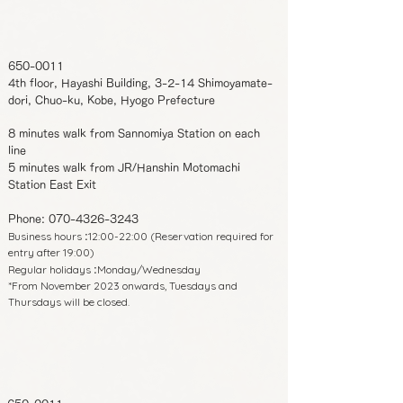
650-0011
4th floor, Hayashi Building, 3-2-14 Shimoyamate-
dori, Chuo-ku, Kobe, Hyogo Prefecture
8 minutes walk from Sannomiya Station on each
line
5 minutes walk from JR/Hanshin Motomachi
Station East Exit
Phone:
070-4326-3243
Business hours
12:00-22:00 (Reservation required for
:
entry after 19:00)
Regular holidays
Monday/Wednesday
:
*From November 2023 onwards, Tuesdays and
Thursdays will be closed.