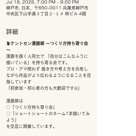
Jul 18, 2026, 7:00 PM – 9:00 PM
神戸市, 日本、〒650-0011 兵庫県神戸市
中央区下山手通３丁目２−１４ 林ビル 4階
詳細
🪴テントセン漫画部 ～つくり方持ち寄り会
～
漫画を描く人同士で 「自分はこんなふうに
描いている」を持ち寄る会です。
プロ・アマ問わず 描き方や考え方を共有し
ながら作品がより伝わるようになることを目
指しています
「初参加・初心者の方も大歓迎です◎」
漫画部は
〇「つくり方持ち寄り会」
〇「ショートショートのネーム1本描いてみ
よう」
を交互に開催しています。