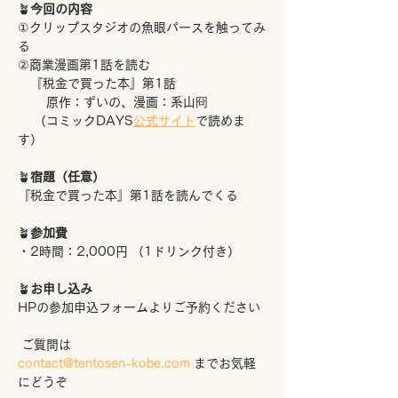
🪴
今回の内容
①クリップスタジオの魚眼パースを触ってみ
る
②商業漫画第1話を読む
　『税金で買った本』第1話
 　　原作：ずいの、漫画：系山冏
 　（コミックDAYS
公式サイト
で読めま
す）
🪴
宿題（任意）
『税金で買った本』第1話を読んでくる
🪴
参加費
・2時間：2,000円 （1ドリンク付き）
🪴
お申し込み
HPの参加申込フォームよりご予約ください
 ご質問は
contact@tentosen-kobe.com
 までお気軽
にどうぞ