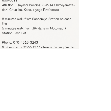
650-0011
4th floor, Hayashi Building, 3-2-14 Shimoyamate-
dori, Chuo-ku, Kobe, Hyogo Prefecture
8 minutes walk from Sannomiya Station on each
line
5 minutes walk from JR/Hanshin Motomachi
Station East Exit
Phone:
070-4326-3243
Business hours
12:00-22:00 (Reservation required for
:
entry after 19:00)
Regular holidays
Monday/Wednesday
:
*From November 2023 onwards, Tuesdays and
Thursdays will be closed.
650-0011
4th floor, Hayashi Building, 3-2-14
Shimoyamate-dori, Chuo-ku, Kobe,
Hyogo Prefecture
8 minutes walk from Sannomiya Station