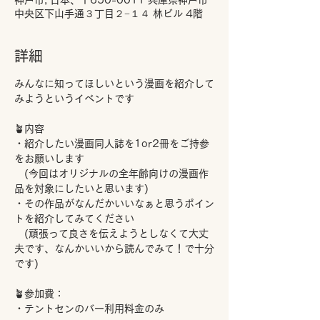
神戸市, 日本、〒650-0011 兵庫県神戸市
中央区下山手通３丁目２−１４ 林ビル 4階
詳細
みんなに知ってほしいという漫画を紹介して
みようというイベントです
🪴内容
・紹介したい漫画同人誌を1or2冊をご持参
をお願いします
　(今回はオリジナルの全年齢向けの漫画作
品を対象にしたいと思います)
・その作品がなんだかいいなぁと思うポイン
トを紹介してみてください
　(頑張って良さを伝えようとしなくて大丈
夫です、なんかいいから読んでみて！で十分
です)
🪴参加費：
・テントセンのバー利用料金のみ