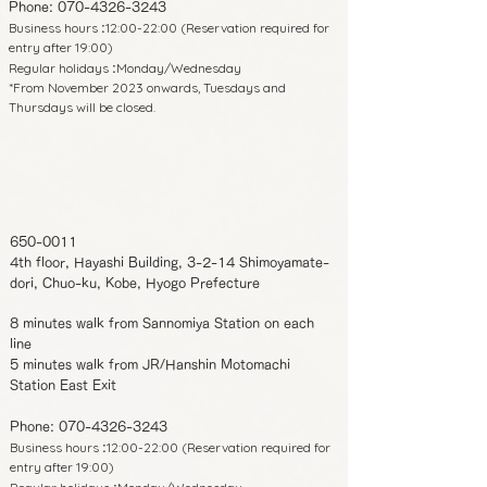
Phone:
070-4326-3243
Business hours
12:00-22:00 (Reservation required for
:
entry after 19:00)
Regular holidays
Monday/Wednesday
:
*From November 2023 onwards, Tuesdays and
Thursdays will be closed.
650-0011
4th floor, Hayashi Building, 3-2-14 Shimoyamate-
dori, Chuo-ku, Kobe, Hyogo Prefecture
8 minutes walk from Sannomiya Station on each
line
5 minutes walk from JR/Hanshin Motomachi
Station East Exit
Phone:
070-4326-3243
Business hours
12:00-22:00 (Reservation required for
:
entry after 19:00)