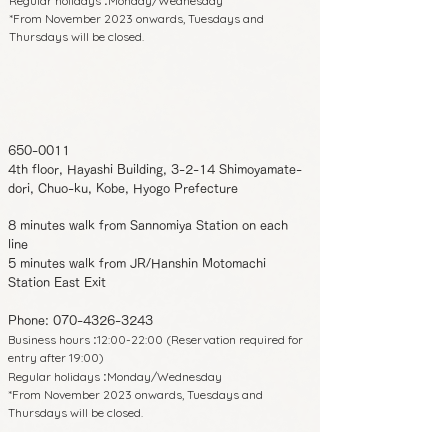
Regular holidays
Monday/Wednesday
:
*From November 2023 onwards, Tuesdays and
Thursdays will be closed.
650-0011
4th floor, Hayashi Building, 3-2-14 Shimoyamate-
dori, Chuo-ku, Kobe, Hyogo Prefecture
8 minutes walk from Sannomiya Station on each
line
5 minutes walk from JR/Hanshin Motomachi
Station East Exit
Phone:
070-4326-3243
Business hours
12:00-22:00 (Reservation required for
:
entry after 19:00)
Regular holidays
Monday/Wednesday
:
*From November 2023 onwards, Tuesdays and
Thursdays will be closed.