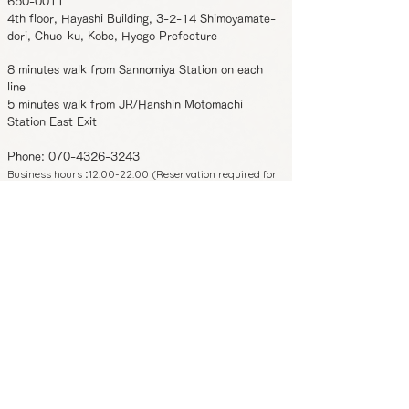
650-0011
4th floor, Hayashi Building, 3-2-14 Shimoyamate-
dori, Chuo-ku, Kobe, Hyogo Prefecture
8 minutes walk from Sannomiya Station on each
line
5 minutes walk from JR/Hanshin Motomachi
Station East Exit
Phone:
070-4326-3243
Business hours
12:00-22:00 (Reservation required for
:
entry after 19:00)
Regular holidays
Monday/Wednesday
:
*From November 2023 onwards, Tuesdays and
Thursdays will be closed.
650-0011
4th floor, Hayashi Building, 3-2-14
Shimoyamate-dori, Chuo-ku, Kobe,
Hyogo Prefecture
8 minutes walk from Sannomiya Station