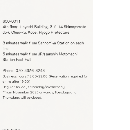
650-0011
4th floor, Hayashi Building, 3-2-14 Shimoyamate-
dori, Chuo-ku, Kobe, Hyogo Prefecture
8 minutes walk from Sannomiya Station on each
line
5 minutes walk from JR/Hanshin Motomachi
Station East Exit
Phone:
070-4326-3243
Business hours
12:00-22:00 (Reservation required for
:
entry after 19:00)
Regular holidays
Monday/Wednesday
:
*From November 2023 onwards, Tuesdays and
Thursdays will be closed.