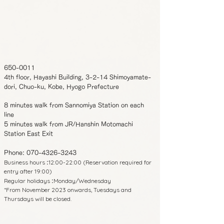
650-0011
4th floor, Hayashi Building, 3-2-14 Shimoyamate-
dori, Chuo-ku, Kobe, Hyogo Prefecture
8 minutes walk from Sannomiya Station on each
line
5 minutes walk from JR/Hanshin Motomachi
Station East Exit
Phone:
070-4326-3243
Business hours
12:00-22:00 (Reservation required for
:
entry after 19:00)
Regular holidays
Monday/Wednesday
:
*From November 2023 onwards, Tuesdays and
Thursdays will be closed.