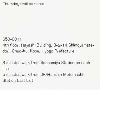
Thursdays will be closed.
650-0011
4th floor, Hayashi Building, 3-2-14 Shimoyamate-
dori, Chuo-ku, Kobe, Hyogo Prefecture
8 minutes walk from Sannomiya Station on each
line
5 minutes walk from JR/Hanshin Motomachi
Station East Exit
Phone:
070-4326-3243
Business hours
12:00-22:00 (Reservation required for
:
entry after 19:00)
Regular holidays
Monday/Wednesday
:
*From November 2023 onwards, Tuesdays and
Thursdays will be closed.