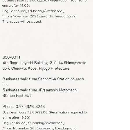
Business hours
12:00-22:00 (Reservation required for
:
entry after 19:00)
Regular holidays
Monday/Wednesday
:
*From November 2023 onwards, Tuesdays and
Thursdays will be closed.
650-0011
4th floor, Hayashi Building, 3-2-14 Shimoyamate-
dori, Chuo-ku, Kobe, Hyogo Prefecture
8 minutes walk from Sannomiya Station on each
line
5 minutes walk from JR/Hanshin Motomachi
Station East Exit
Phone:
070-4326-3243
Business hours
12:00-22:00 (Reservation required for
:
entry after 19:00)
Regular holidays
Monday/Wednesday
:
*From November 2023 onwards, Tuesdays and