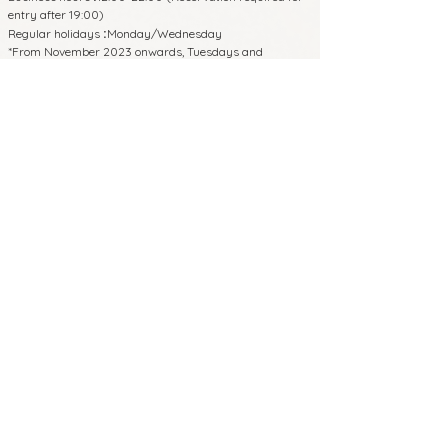
entry after 19:00)
Regular holidays
Monday/Wednesday
:
*From November 2023 onwards, Tuesdays and
Thursdays will be closed.
650-0011
4th floor, Hayashi Building, 3-2-14
Shimoyamate-dori, Chuo-ku, Kobe,
Hyogo Prefecture
8 minutes walk from Sannomiya Station
on each line
5 minutes walk from JR/Hanshin
Motomachi Station East Exit
Phone:
070-4326-3243
Business hours
12:00-22:00 (Reservation
:
required for entry after 19:00)
Regular holidays
Monday/Wednesday
:
*From November 2023 onwards, Tuesdays
and Thursdays will be closed.