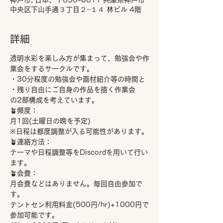
神戸市, 日本、〒650-0011 兵庫県神戸市
中央区下山手通３丁目２−１４ 林ビル 4階
詳細
透明水彩を楽しみ方が集まって、勉強会や作
業会をするサークルです。
・30分程度の勉強会や画材紹介等の時間と
・残り自由にご自身の作品を描く作業会
の2部構成を考えています。
🪴頻度：
月1回(土曜日の晩を予定)
※日程は都度調整が入る可能性があります。
🪴連絡方法：
テーマや日程調整等をDiscordを用いて行い
ます。
🪴会費：
月会費などはありません。毎回自由参加で
す。
テントセン利用料金(500円/hr)+1000円で
参加可能です。