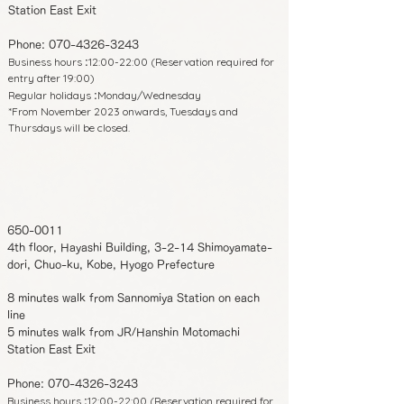
Station East Exit
Phone:
070-4326-3243
Business hours
12:00-22:00 (Reservation required for
:
entry after 19:00)
Regular holidays
Monday/Wednesday
:
*From November 2023 onwards, Tuesdays and
Thursdays will be closed.
650-0011
4th floor, Hayashi Building, 3-2-14 Shimoyamate-
dori, Chuo-ku, Kobe, Hyogo Prefecture
8 minutes walk from Sannomiya Station on each
line
5 minutes walk from JR/Hanshin Motomachi
Station East Exit
Phone:
070-4326-3243
Business hours
12:00-22:00 (Reservation required for
: