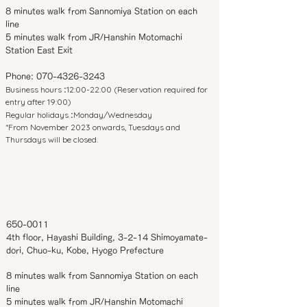
8 minutes walk from Sannomiya Station on each
line
5 minutes walk from JR/Hanshin Motomachi
Station East Exit
Phone:
070-4326-3243
Business hours
12:00-22:00 (Reservation required for
:
entry after 19:00)
Regular holidays
Monday/Wednesday
:
*From November 2023 onwards, Tuesdays and
Thursdays will be closed.
650-0011
4th floor, Hayashi Building, 3-2-14 Shimoyamate-
dori, Chuo-ku, Kobe, Hyogo Prefecture
8 minutes walk from Sannomiya Station on each
line
5 minutes walk from JR/Hanshin Motomachi