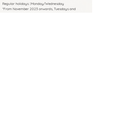
Regular holidays
Monday/Wednesday
:
*From November 2023 onwards, Tuesdays and
Thursdays will be closed.
650-0011
4th floor, Hayashi Building, 3-2-14
Shimoyamate-dori, Chuo-ku, Kobe,
Hyogo Prefecture
8 minutes walk from Sannomiya Station
on each line
5 minutes walk from JR/Hanshin
Motomachi Station East Exit
Phone:
070-4326-3243
Business hours
12:00-22:00 (Reservation
:
required for entry after 19:00)
Regular holidays
Monday/Wednesday
:
*From November 2023 onwards, Tuesdays
and Thursdays will be closed.