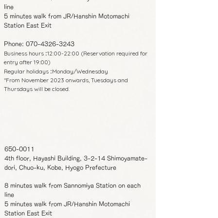
line
5 minutes walk from JR/Hanshin Motomachi
Station East Exit
Phone:
070-4326-3243
Business hours
12:00-22:00 (Reservation required for
:
entry after 19:00)
Regular holidays
Monday/Wednesday
:
*From November 2023 onwards, Tuesdays and
Thursdays will be closed.
650-0011
4th floor, Hayashi Building, 3-2-14 Shimoyamate-
dori, Chuo-ku, Kobe, Hyogo Prefecture
8 minutes walk from Sannomiya Station on each
line
5 minutes walk from JR/Hanshin Motomachi
Station East Exit