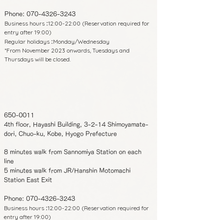
Phone:
070-4326-3243
Business hours
12:00-22:00 (Reservation required for
:
entry after 19:00)
Regular holidays
Monday/Wednesday
:
*From November 2023 onwards, Tuesdays and
Thursdays will be closed.
650-0011
4th floor, Hayashi Building, 3-2-14 Shimoyamate-
dori, Chuo-ku, Kobe, Hyogo Prefecture
8 minutes walk from Sannomiya Station on each
line
5 minutes walk from JR/Hanshin Motomachi
Station East Exit
Phone:
070-4326-3243
Business hours
12:00-22:00 (Reservation required for
:
entry after 19:00)