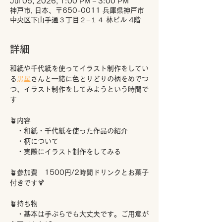
Jul 05, 2026, 1:00 PM – 3:00 PM
神戸市, 日本、〒650-0011 兵庫県神戸市
中央区下山手通３丁目２−１４ 林ビル 4階
詳細
和紙や千代紙を使ってイラスト制作をしてい
る
黒星
さんと一緒に色とりどりの柄をめでつ
つ、イラスト制作をしてみようという時間で
す
🪴内容
　・和紙・千代紙を使った作品の紹介
　・柄について
　・実際にイラスト制作をしてみる
🪴参加費　1500円/2時間ドリンクとお菓子
付きです🍹
🪴持ち物
　・基本は手ぶらでも大丈夫です。ご用意が