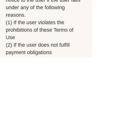
notice to the user if the user falls
under any of the following
reasons.
(1) If the user violates the
prohibitions of these Terms of
Use
(2) If the user does not fulfill
payment obligations
Article 11 (Governing law and
competent court)
These Terms of Use and the use
of the exhibition space shall be
governed by Japanese law, and
in the event of a dispute, the
court with jurisdiction over the
location of the exhibition space