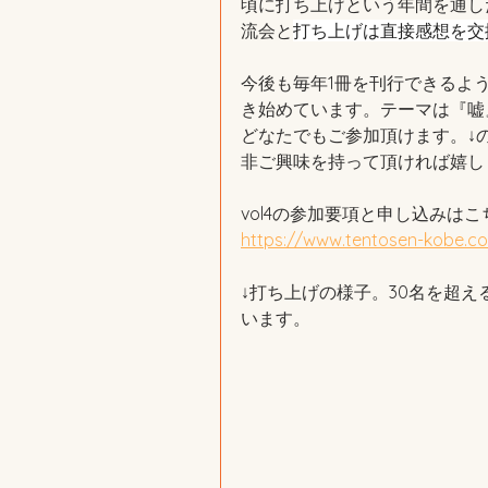
頃に打ち上げという年間を通し
流会と
打ち上げは直接感想を交
今後も毎年1冊を刊行できるよ
き始めています。テーマは『嘘
どなたでもご参加頂けます。↓
非ご興味を持って頂ければ嬉し
vol4の参加要項と申し込みは
https://www.tentosen-kobe.c
↓打ち上げの様子。30名を超
います。