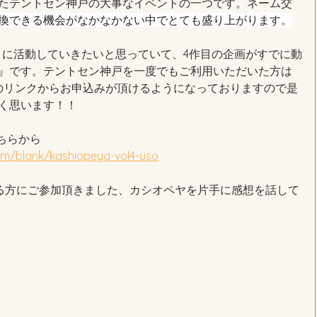
たテントセン神戸の大事なイベントの一つです。ネーム交
換できる機会がなかなかない中でとても盛り上がります。
うに活動していきたいと思っていて、4作目の企画がすでに動
』です。テントセン神戸を一度でもご利用いただいた方は
のリンクからお申込みが頂けるようになっておりますので是
く思います！！
こちらから
om/blank/kashiopeya-vol4-uso
える方にご参加頂きました、カシオペヤを片手に感想を話して