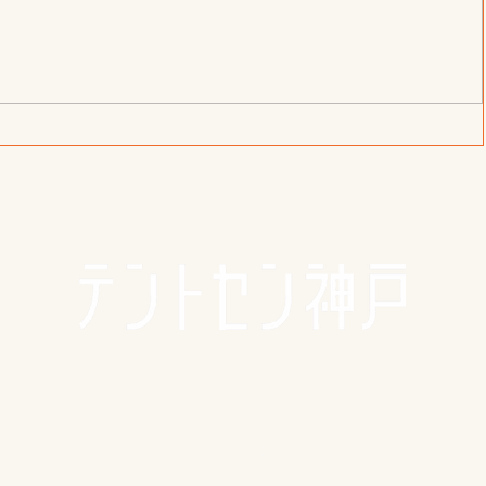
パロルのご紹介🐇
せた料
🪴アクセス