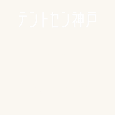
🪴アクセス
​​​〒650-0011
兵庫県神戸市中央区下山手通3-2-14林ビル4階
JR/阪神 元町駅 東口から徒歩5分
各線 三宮駅から徒歩8分