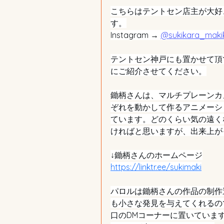
こちらはテントセン店主が大好
す。
Instagram → 
@sukikara_maki
テントセン神戸にも置かせて頂
にご紹介させてください。
鋤柄さんは、マルチプレーンカ
ぞれを動かして作るアニメーシ
ています。どのくらい気の遠く
ければと思いますが、出来上が
↓鋤柄さんのホームページ
https://linktr.ee/sukimaki
パロルは鋤柄さんの作品の制作
も小さな発見を与えてくれるの
口のDMコーナーに置いています