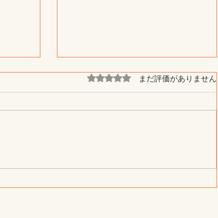
まだ評価がありません
5つ星のうち0と評価されています。
せた料
本を買いました『物語のつくり
方』著者 新井 一樹