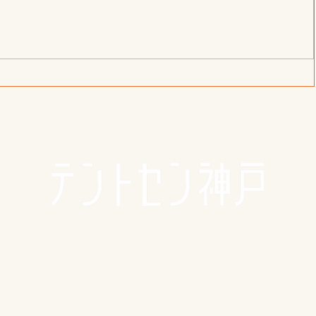
ござい
Copicopiスケッチ会ありがとうご
ざいました✨
🪴アクセス