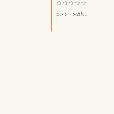
コメントを追加…
透明水彩作業会ありがとう
ました！ 2025.12.21