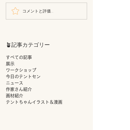
パロルのご紹介🐇
コメントと評価...
本を買いました
つくり方』著者 
🪴記事カテゴリー
すべての記事
展示
ワークショップ
今日のテントセン
ニュース
作家さん紹介
画材紹介
テントちゃんイラスト＆漫画