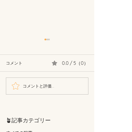
0.0 / 5（0）
コメント
パロルのご紹介🐇
コメントと評価...
本を買いました
つくり方』著者 
🪴記事カテゴリー