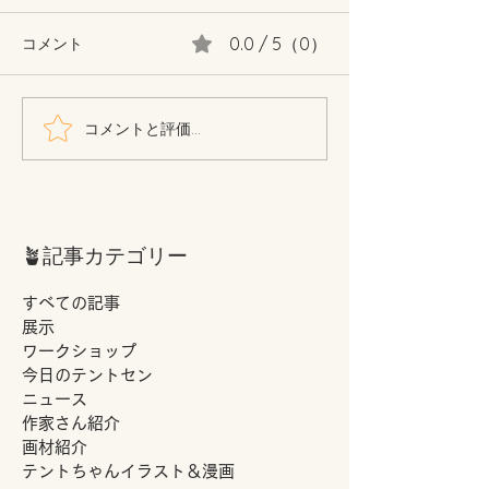
0.0 / 5（0）
コメント
パロルのご紹介🐇
コメントと評価...
本を買いました
つくり方』著者 
🪴記事カテゴリー
すべての記事
展示
ワークショップ
今日のテントセン
ニュース
作家さん紹介
画材紹介
テントちゃんイラスト＆漫画