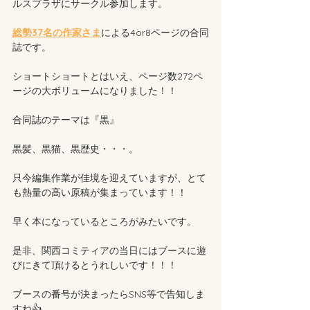
ルスプラザにサークル参加します。
総勢37名の作家さま
による4or8ページの合同
誌です。
ショートショートとはいえ、ページ数272ペ
ージの大ボリュームになりました！！
合同誌のテーマは『黒』
黒髪、黒猫、黒歴史・・・。
只今編集作業が佳境を迎えていますが、とて
も熱量の高い原稿が集まっています！！
早く本になっているところがみたいです。
是非、関西コミティアの当日にはブースに遊
びにきて頂けるとうれしいです！！！
ブースの番号が決まったらSNS等で告知しま
すね👍