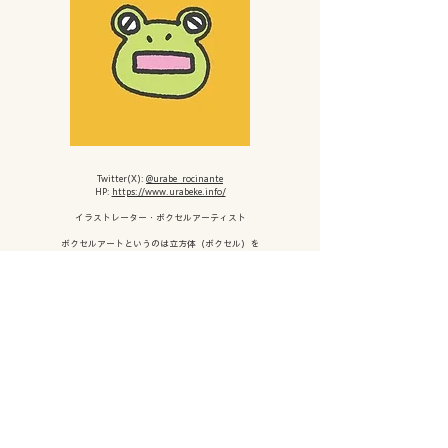
Twitter(X):
@urabe_rocinante
HP:
https://www.urabeke.info/
イラストレーター・ボクセルアーティスト
ボクセルアートというのは立方体（ボクセル）を
積み上げて形を作るドット絵の立体版のような3DCGアートです。
PCゲームやボードゲームのイラストやパッケージデザイン、
クラフトビールのラベルまで活動は多岐に渡ります
描かれる作品は幻想的で、
”寂しくて少しあたたかい世界”を
表現されています。
是非ホームページから作品をご覧頂きたいです