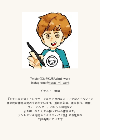
Twitter(X):
@KURAaimi_work
Instagram: @
kuraaimi_work
イラスト・漫画
『たてじま企画』というサークル名で関西コミティアなどイベントに
精力的に作品の発表をされています。透明水彩画、漫画製作、着物、
ウォーハンマー、ペルシャ絨毯など
引き出しを
たくさん持っている作家さま。
テントセン合同誌カシオペヤvol2『黒』の表紙絵を
ご担当頂いています