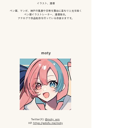
イラスト、漫画
ペン画、マンガ、神戸の風景や日常を舞台に温もりと光を
描く
ペン画イラストレーター、漫画描き。
アナログで作品制作を行っている作家さまです。
moty
Twitter(X):
@moty_wm
HP:
https://potofu.me/moty