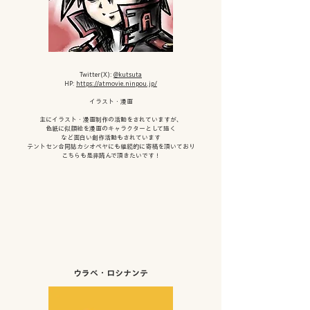
Twitter(X):
@kutsuta
HP:
https://atmovie.ninpou.jp/
​イラスト・漫画
主にイラスト・漫画制作の活動をされていますが、
色紙に似顔絵を漫画のキャラクターとして描く
など面白い創作活動もされています
テントセン合同誌​カシオペヤにも継続的に寄稿を頂いており​
こちらも是非読んで頂きたいです！
ウラベ・ロシナンテ