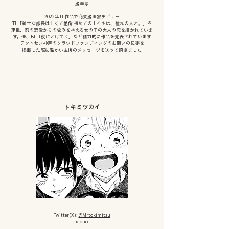
漫画家
​​2022年TL作品で商業漫画家デビュー
TL「紳士な部長は甘くて絶倫 初めての中イキは、憧れの人と。」を
連載、前の恋愛からの悩みを抱える女の子の大人の恋を描かれていま
す。​他、BL「夜にとけてく」など精力的に作品を発表されています
テントセン神戸のクラウドファンディングのお願いの記事を
掲載した際に温かい応援のメッセージを送って頂きました
トキミツカイ
Twitter(X):
@Mrtokimitsu
xfolio