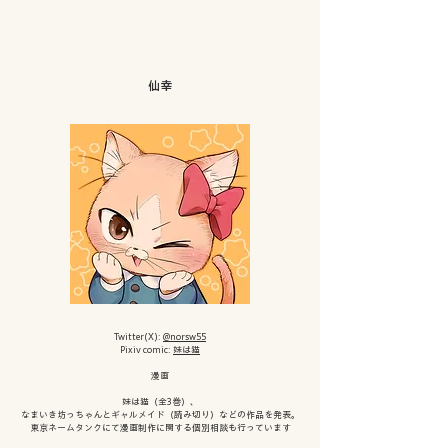
仙幸
Twitter(X):
@norsw55
Pixiv comic:
妹は猫
漫画
妹は猫（全3巻）、
なまいき坊っちゃんとギャルメイド（読み切り）などの作品を発表。
東京ネームタンクにて漫画制作に関する個別相談も行っています​