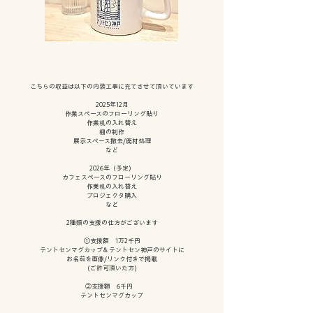
こちらの収益は以下の内装工事に充てさせて頂いています
2025年12月
作業スペースのフローリング貼り
作業机の入れ替え
棚の制作
展示スペース撤去/廃材処理
など
2026年（予定）
カフェスペースのフローリング貼り
作業机の入れ替え
プロジェクタ購入
​など
​2種類の支援の仕方がございます
①支援額 1万2千円
テントセンマグカップ＆テントセン神戸のサイトに
お名前を画像/リンク付きで掲載
(ご許可頂いた方)
②支援額 6千円
テントセンマグカップ