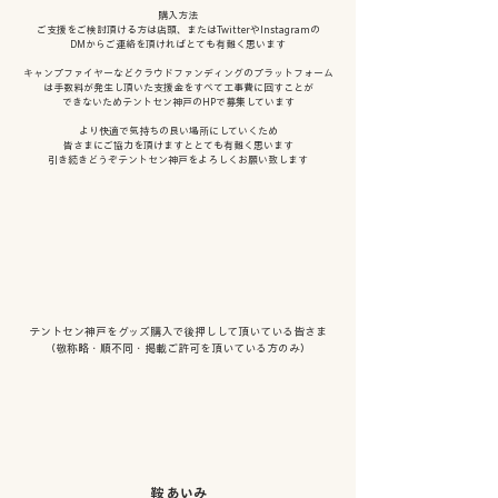
購入方法
ご支援をご検討頂ける方は店頭、またはTwitterやInstagramの
DMからご連絡を頂ければとても有難く思います​​​​​​​​​​​​​​
キャンプファイヤーなどクラウドファンディングのプラットフォーム
は手数料が発生し頂いた支援金をすべて工事費に回すことが
できないためテントセン神戸のHPで募集しています​​
より快適で気持ちの良い場所にしていくため
皆さまにご協力を頂けますととても有難く思います
引き続きどうぞテントセン神戸をよろしくお願い致します​
テントセン神戸をグッズ購入で後押しして頂いている皆さま
（敬称略・順不同・掲載ご許可を頂いている方のみ）
鞍 あいみ