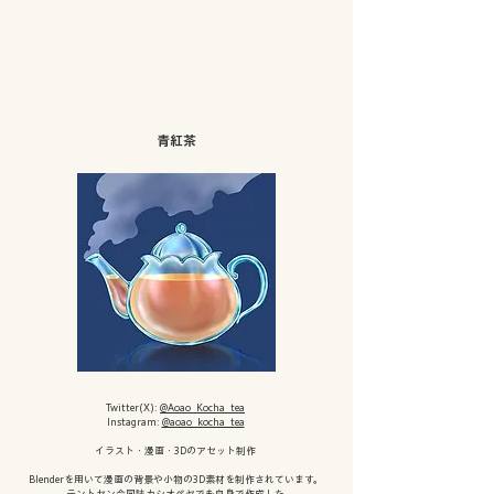
青紅茶
Twitter(X):
@Aoao_Kocha_tea
Instagram:
@aoao_kocha_tea
イラスト・漫画・3Dのアセット制作
Blenderを用いて漫画の背景や小物の3D素材を制作されています。
テントセン合同誌カシオペヤでも自身で作成した