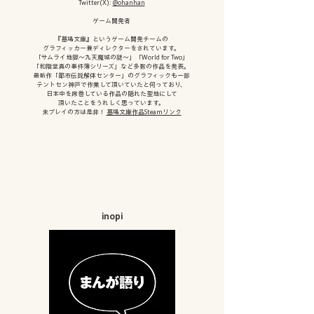
Twitter(X):
@ohanhan
​ゲーム開発者
『墓場文庫』というゲーム開発チームの
グラフィッカー兼ディレクターをされています。
「サムライ地獄〜九天魔城の謎〜」「World for Two」
「和階堂真の事件簿シリーズ」など多数の作品を発表。
最新作「都市伝説解体センター」
のグラフィックも一部
テントセン神戸で作業して頂いていたと伺っており、
日本中を席巻している作品の隠れた聖地にして
頂いたことをうれしく思っています。
未プレイの方は是非！
墓場文庫作品Steamリンク
inopi