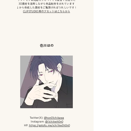
3D素材を
活用しながら作品制作をされています
↓から作成した素材をご覧頂ければうれしいです！
CLIP STUDIO 用のアセットはこちらから
壱川ほの
Twitter(X):
@hon01chikawa
Instagram:
@i1chikwh0n0
HP:
https://potofu.me/ichi1kw3h0n0