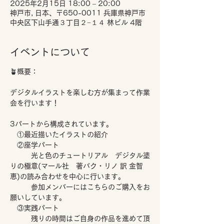
2025年2月15日 18:00 – 20:00
神戸市, 日本、〒650-0011 兵庫県神戸市
中央区下山手通３丁目２−１４ 林ビル 4階
イベントについて
🪴概要：
デジタルイラストを楽しむ方が集まって作業
会を行います！
3パートから構成されています。
　①最近描いたイラストの紹介
　②座学パート
　　　光と色のチュートリアル　デジタル塗
りの極意(マール社　著バク・リノ 訳 金智
恵)の読み合わせを中心に行います。
　　　参加メンバーにはこちらのご購入をお
願いしています。
　③実践パート
　　　残りの時間はご自身の作品を進めて頂