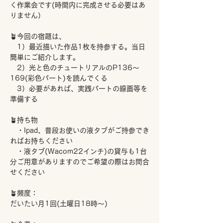
く作業会です(時間内に完成させる必要はあ
りません）
🪴今回の宿題は、
　1）最近描いた作品1枚を持参する。当日
簡単にご紹介します。
　2）光と色のチュートリアルのP136～
169(彩色パート)を読んでくる
　3）必要があれば、実践パートの線画等を
準備する
🪴持ち物
　・Ipad、普段お使いの液タブがご持参でき
ればお持ちください
　・液タブ(Wacom22インチ)の貸与も1台
分ご用意がありますのでご希望の際はお問合
せください
🪴頻度：
だいたい月1回(土曜日18時～)