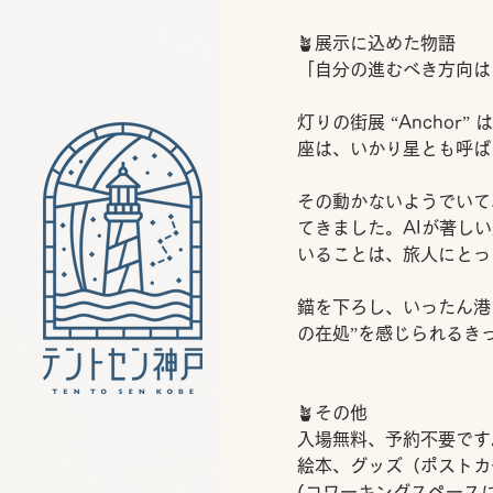
🪴展示に込めた物語
「自分の進むべき方向は
灯りの街展 “Ancho
座は、いかり星とも呼ば
その動かないようでいて
てきました。AIが著し
いることは、旅人にとっ
錨を下ろし、いったん港
の在処”を感じられるき
🪴その他
入場無料、予約不要です
絵本、グッズ（ポストカ
(コワーキングスペース