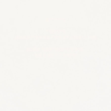
🪴アクセス
​​​〒650-0011
兵庫県神戸市中央区下山手通3-2-14林ビル4階
JR/阪神 元町駅 東口から徒歩5分
各線 三宮駅から徒歩8分