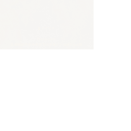
🪴アクセス
​​​〒650-0011
兵庫県神戸市中央区下山手通3-2-14林ビル4階
JR/阪神 元町駅 東口から徒歩5分
各線 三宮駅から徒歩8分
🪴お問い合わせ
電話 :
070-4326-3243
​メール：
contact@tentosen-kobe.com
​お問い合わせフォーム