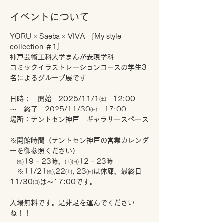
イベントについて
YORU × Saeba × VIVA 『My style 
collection ＃1』
神戸芸術工科大学まんが表現学科
コミックイラストレーションコースの学生3
名によるグループ展です
日時：　開始　2025/11/1㈯　12:00　
～　終了　2025/11/30㈰　17:00
場所：テントセン神戸　ギャラリースペース
※開館時間（テントセン神戸の営業カレンダ
ーを御参照ください）
　㈮19 - 23時、㈯㈰12 - 23時
　※11/21㈮,22㈯, 23㈰は休廊、最終日
11/30㈰は～17:00です。
入場無料です。是非足を運んでください
ね！！