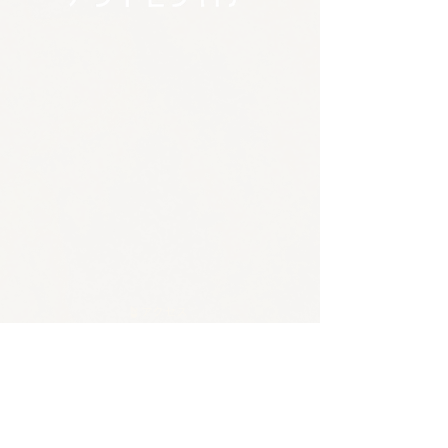
🪴アクセス
​​​〒650-0011
兵庫県神戸市中央区下山手通3-2-14林ビル4階
JR/阪神 元町駅 東口から徒歩5分
各線 三宮駅から徒歩8分