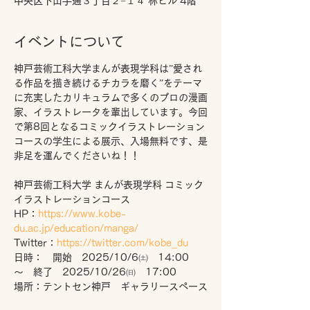
中央区下山手通３丁目２−１４ 林ビル 4階
イベントについて
神戸芸術工科大学まんが表現学科は”愛され
る作品を描き続けるチカラを磨く”をテーマ
に充実したカリキュラムで多くのプロの漫画
家、イラストレータを輩出しています。今回
で第8回となるコミックイラストレーション
コースの学生による展示、入場無料です、是
非足を運んでくださいね！！
神戸芸術工科大学 まんが表現学科 コミック
イラストレーションコース
HP：
https://www.kobe-
du.ac.jp/education/manga/
Twitter：
https://twitter.com/kobe_du
日時：　開始　2025/10/6㈯　14:00　
～　終了　2025/10/26㈰　17:00
場所：テントセン神戸　ギャラリースペース