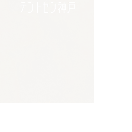
🪴アクセス
​​​〒650-0011
兵庫県神戸市中央区下山手通3-2-14林ビル4階
JR/阪神 元町駅 東口から徒歩5分