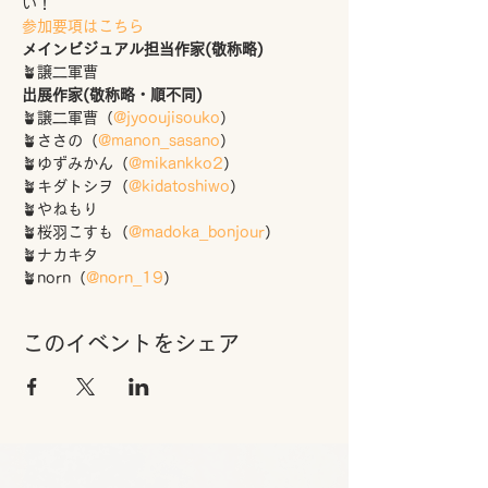
い！
参加要項はこちら
メインビジュアル担当作家(敬称略)
🪴譲二軍曹
出展作家(敬称略・順不同)
🪴譲二軍曹（
@jyooujisouko
）
🪴ささの（
@manon_sasano
）
🪴ゆずみかん（
@mikankko2
）
🪴キダトシヲ（
@kidatoshiwo
）
🪴やねもり
🪴桜羽こすも（
@madoka_bonjour
）
🪴ナカキタ
🪴norn（
@norn_19
）
このイベントをシェア