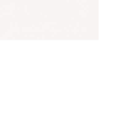
🪴アクセス
​​​〒650-0011
兵庫県神戸市中央区下山手通3-2-14林ビル4階
JR/阪神 元町駅 東口から徒歩5分
各線 三宮駅から徒歩8分
🪴お問い合わせ
電話 :
070-4326-3243
​メール：
contact@tentosen-kobe.com
​お問い合わせフォーム
🪴営業時間
火水 |
20:00–23:00 バー営業