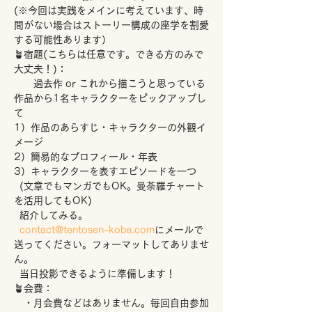
(※今回は実践をメインに考えています、時
間がない場合はストーリー構成の座学を割愛
する可能性あります）
🪴宿題(こちらは任意です。できる方のみで
大丈夫！)：
　　過去作 or これから描こうと思っている
作品から1名キャラクターをピックアップし
て
1）作品のあらすじ・キャラクターの外観イ
メージ
2）簡易的なプロフィール・年表
3）キャラクターを表すエピソードを一つ 
  (文章でもマンガでもOK。曼荼羅チャート
を活用してもOK) 

  紹介してみる。

contact@tentosen-kobe.com
にメールで
送ってください。フォーマットしてありませ
ん。

  当日投影できるように準備します！
🪴会費：
　・月会費などはありません。毎回自由参加