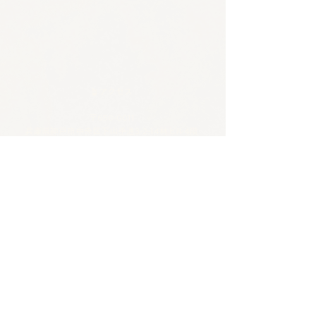
🪴アクセス
​​​〒650-0011
兵庫県神戸市中央区下山手通3-2-14林ビル4階
JR/阪神 元町駅 東口から徒歩5分
各線 三宮駅から徒歩8分
🪴お問い合わせ
電話 :
070-4326-3243
​メール：
contact@tentosen-kobe.com
​お問い合わせフォーム