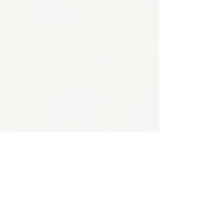
🪴アクセス
​​​〒650-0011
兵庫県神戸市中央区下山手通3-2-14林ビル4階
JR/阪神 元町駅 東口から徒歩5分
各線 三宮駅から徒歩8分
🪴お問い合わせ
電話 :
070-4326-3243
​メール：
contact@tentosen-kobe.com
​お問い合わせフォーム
🪴営業時間
火水 |
20:00–23:00 バー営業