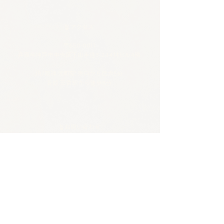
🪴アクセス
​​​〒650-0011
兵庫県神戸市中央区下山手通3-2-14林ビル4階
JR/阪神 元町駅 東口から徒歩5分
各線 三宮駅から徒歩8分
🪴お問い合わせ
電話 :
070-4326-3243
​メール：
contact@tentosen-kobe.com
​お問い合わせフォーム
🪴営業時間
火水 |
20:00–23:00 バー営業