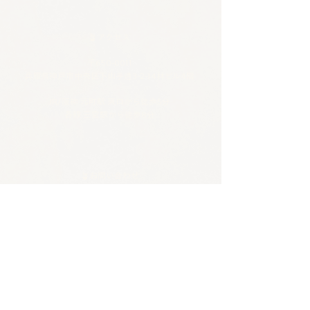
🪴アクセス
​​​〒650-0011
兵庫県神戸市中央区下山手通3-2-14林ビル4階
JR/阪神 元町駅 東口から徒歩5分
各線 三宮駅から徒歩8分
🪴お問い合わせ
電話 :
070-4326-3243
​メール：
contact@tentosen-kobe.com
​お問い合わせフォーム
🪴営業時間
火水 |
20:00–23:00 バー営業