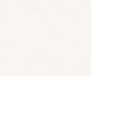
🪴アクセス
​​​〒650-0011
兵庫県神戸市中央区下山手通3-2-14林ビル4階
JR/阪神 元町駅 東口から徒歩5分
各線 三宮駅から徒歩8分
🪴お問い合わせ
電話 :
070-4326-3243
​メール：
contact@tentosen-kobe.com
​お問い合わせフォーム
🪴営業時間
火水 |
20:00–23:00 バー営業