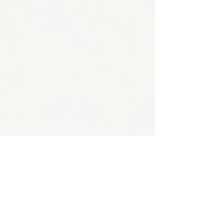
🪴アクセス
​​​〒650-0011
兵庫県神戸市中央区下山手通3-2-14林ビル4階
JR/阪神 元町駅 東口から徒歩5分
各線 三宮駅から徒歩8分
🪴お問い合わせ
電話 :
070-4326-3243
​メール：
contact@tentosen-kobe.com
​お問い合わせフォーム
🪴営業時間