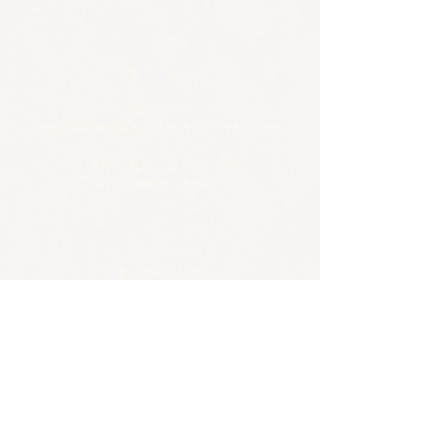
🪴アクセス
​​​〒650-0011
兵庫県神戸市中央区下山手通3-2-14林ビル4階
JR/阪神 元町駅 東口から徒歩5分
各線 三宮駅から徒歩8分
🪴お問い合わせ
電話 :
070-4326-3243
​メール：
contact@tentosen-kobe.com
​お問い合わせフォーム
🪴営業時間