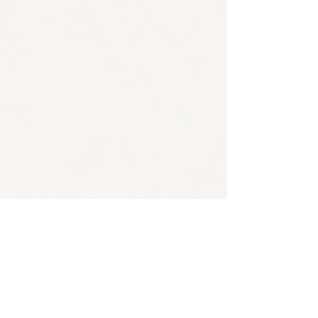
🪴アクセス
​​​〒650-0011
兵庫県神戸市中央区下山手通3-2-14林ビル4階
JR/阪神 元町駅 東口から徒歩5分
各線 三宮駅から徒歩8分
🪴お問い合わせ
電話 :
070-4326-3243
​メール：
contact@tentosen-kobe.com
​お問い合わせフォーム
🪴営業時間