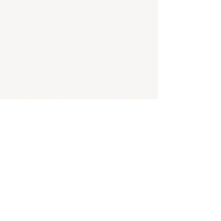
🪴アクセス
​​​〒650-0011
兵庫県神戸市中央区下山手通3-2-14林ビル4階
JR/阪神 元町駅 東口から徒歩5分
各線 三宮駅から徒歩8分
🪴お問い合わせ
電話 :
070-4326-3243
​メール：
contact@tentosen-kobe.com
​お問い合わせフォーム