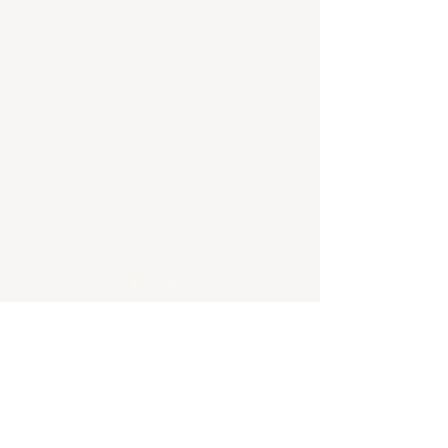
🪴アクセス
​​​〒650-0011
兵庫県神戸市中央区下山手通3-2-14林ビル4階
JR/阪神 元町駅 東口から徒歩5分
各線 三宮駅から徒歩8分