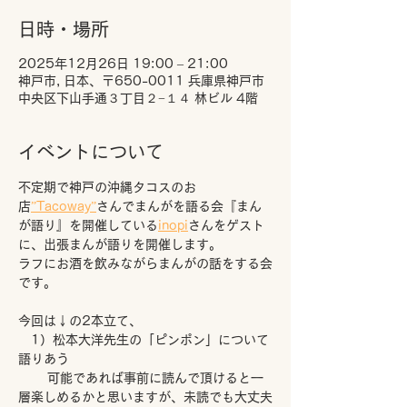
日時・場所
2025年12月26日 19:00 – 21:00
神戸市, 日本、〒650-0011 兵庫県神戸市
中央区下山手通３丁目２−１４ 林ビル 4階
イベントについて
不定期で神戸の沖縄タコスのお
店
”Tacoway”
さんでまんがを語る会『まん
が語り』を開催している
inopi
さんをゲスト
に、出張まんが語りを開催します。
ラフにお酒を飲みながらまんがの話をする会
です。
今回は↓の2本立て、
　1）松本大洋先生の「ピンポン」について
語りあう
　　 可能であれば事前に読んで頂けると一
層楽しめるかと思いますが、未読でも大丈夫