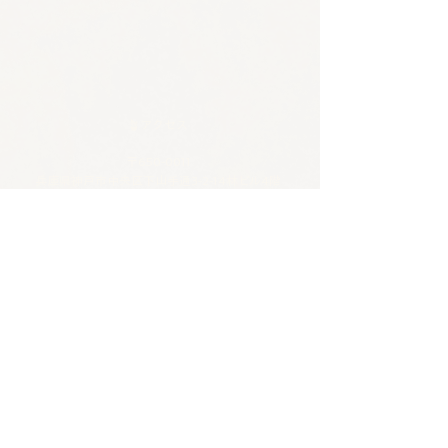
🪴アクセス
​​​〒650-0011
兵庫県神戸市中央区下山手通3-2-14林ビル4階
JR/阪神 元町駅 東口から徒歩5分
各線 三宮駅から徒歩8分
🪴お問い合わせ
電話 :
070-4326-3243
​メール：
contact@tentosen-kobe.com
​お問い合わせフォーム