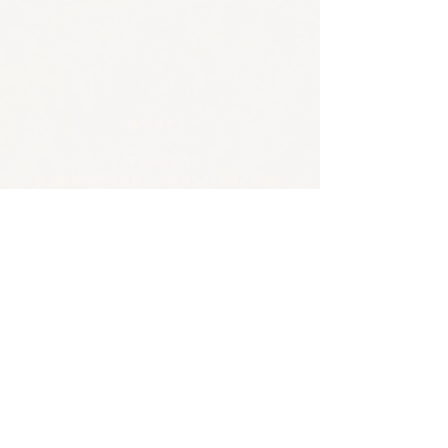
🪴アクセス
​​​〒650-0011
兵庫県神戸市中央区下山手通3-2-14林ビル4階
JR/阪神 元町駅 東口から徒歩5分
各線 三宮駅から徒歩8分
🪴お問い合わせ
電話 :
070-4326-3243
​メール：
contact@tentosen-kobe.com
​お問い合わせフォーム